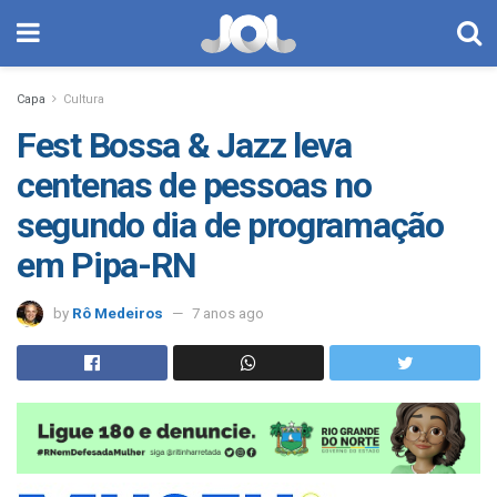
Capa
Cultura
Fest Bossa & Jazz leva
centenas de pessoas no
segundo dia de programação
em Pipa-RN
by
Rô Medeiros
7 anos ago