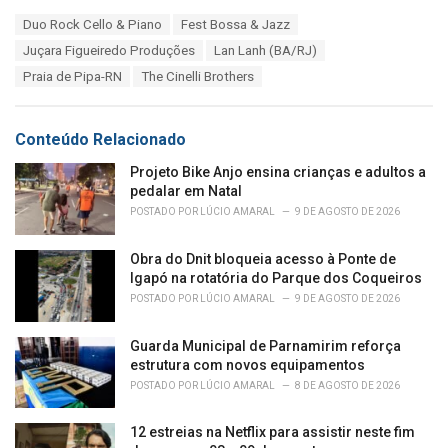
a
T
Duo Rock Cello & Piano
Fest Bossa & Jazz
t
a
e
Juçara Figueiredo Produções
Lan Lanh (BA/RJ)
g
g
s
Praia de Pipa-RN
The Cinelli Brothers
o
:
r
i
e
Conteúdo Relacionado
s
:
Projeto Bike Anjo ensina crianças e adultos a
pedalar em Natal
POSTADO POR
LÚCIO AMARAL
9 DE AGOSTO DE 2026
Obra do Dnit bloqueia acesso à Ponte de
Igapó na rotatória do Parque dos Coqueiros
POSTADO POR
LÚCIO AMARAL
9 DE AGOSTO DE 2026
Guarda Municipal de Parnamirim reforça
estrutura com novos equipamentos
POSTADO POR
LÚCIO AMARAL
8 DE AGOSTO DE 2026
12 estreias na Netflix para assistir neste fim