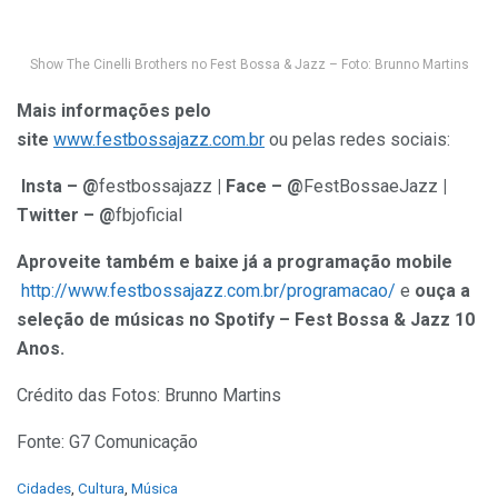
Show The Cinelli Brothers no Fest Bossa & Jazz – Foto: Brunno Martins
Mais informações pelo
site
www.festbossajazz.com.br
ou pelas redes sociais:
Insta – @
festbossajazz
| Face – @
FestBossaeJazz
|
Twitter – @
fbjoficial
Aproveite também e baixe já a programação mobile
http://www.festbossajazz.com.br/programacao/
e
ouça a
seleção de músicas no Spotify – Fest Bossa & Jazz 10
Anos.
Crédito das Fotos: Brunno Martins
Fonte: G7 Comunicação
C
Cidades
,
Cultura
,
Música