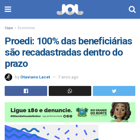
Capa
Economia
Proedi: 100% das beneficiárias
são recadastradas dentro do
prazo
by
Otaviano Lacet
7 anos ago