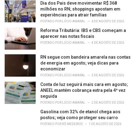
Dia dos Pais deve movimentar R$ 368
milhões no RN; shoppings apostam em
experiências para atrair famílias
POSTADO POR
LÚCIO AMARAL
6 DE AGOSTO DE 2026
Reforma Tributária: IBS e CBS começam a
aparecer nas notas fiscais
POSTADO POR
LÚCIO AMARAL
4 DE AGOSTO DE 2026
RN segue com bandeira amarela nas contas
de energia em agosto; veja dicas para
economizar
POSTADO POR
LÚCIO AMARAL
3 DE AGOSTO DE 2026
Conta de luz seguirá mais cara em agosto;
ANEEL mantém cobrança extra pela 4ª vez
seguida
POSTADO POR
LÚCIO AMARAL
2 DE AGOSTO DE 2026
Gasolina com 32% de etanol chega aos
postos; veja como proteger seu carro
POSTADO POR
RÔ MEDEIROS
1 DE AGOSTO DE 2026