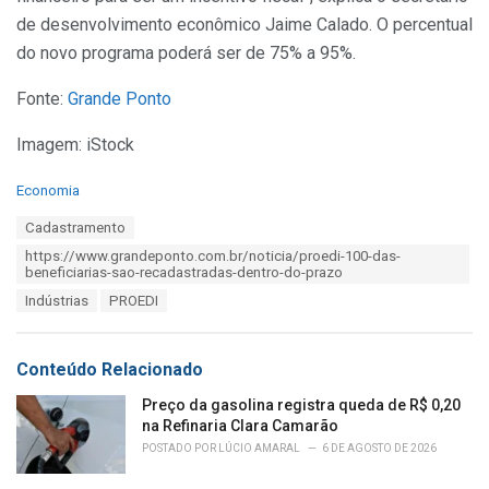
de desenvolvimento econômico Jaime Calado. O percentual
do novo programa poderá ser de 75% a 95%.
Fonte:
Grande Ponto
Imagem: iStock
C
Economia
a
T
Cadastramento
t
a
e
https://www.grandeponto.com.br/noticia/proedi-100-das-
g
g
beneficiarias-sao-recadastradas-dentro-do-prazo
s
o
Indústrias
PROEDI
:
r
i
e
s
Conteúdo Relacionado
:
Preço da gasolina registra queda de R$ 0,20
na Refinaria Clara Camarão
POSTADO POR
LÚCIO AMARAL
6 DE AGOSTO DE 2026