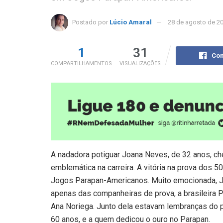
Postado por
Lúcio Amaral
28 de agosto de 2
1
31
Com
COMPARTILHAMENTOS
VISUALIZAÇÕES
A nadadora potiguar Joana Neves, de 32 anos, ch
emblemática na carreira. A vitória na prova dos 5
Jogos Parapan-Americanos. Muito emocionada, J
apenas das companheiras de prova, a brasileira Pa
Ana Noriega. Junto dela estavam lembranças do p
60 anos, e a quem dedicou o ouro no Parapan.