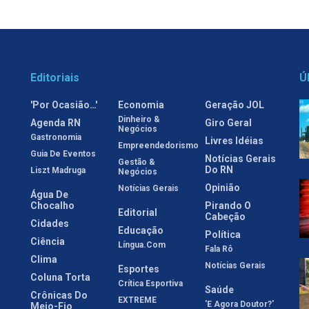
Editoriais
Ú
'Por Ocasião…'
Economia
Geração JOL
Dinheiro &
Agenda RN
Giro Geral
Negócios
Gastronomia
Livres Idéias
Empreendedorismo
Guia De Eventos
Notícias Gerais
Gestão &
Do RN
Liszt Madruga
Negócios
Opinião
Notícias Gerais
Água De
Chocalho
Pirando O
Editorial
Cabeção
Cidades
Educação
Política
Ciência
Língua.com
Fala Rô
Clima
Notícias Gerais
Esportes
Coluna Torta
Crítica Esportiva
Saúde
Crônicas Do
EXTREME
'E Agora Doutor?'
Meio-Fio