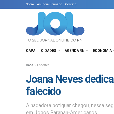
Sobre
Anuncie Conosco
Contato
CAPA
CIDADES
AGENDA RN
ECONOMIA
Capa
Esportes
Joana Neves dedica
falecido
A nadadora potiguar chegou, nessa seg
em Jogos Parapan-Americanos.