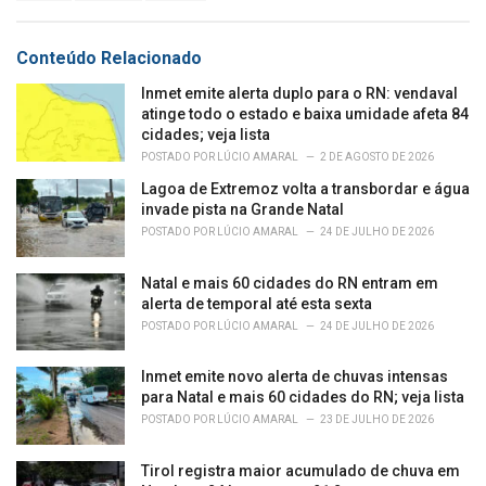
a
e
g
g
s
o
Conteúdo Relacionado
:
r
i
Inmet emite alerta duplo para o RN: vendaval
e
atinge todo o estado e baixa umidade afeta 84
s
cidades; veja lista
:
POSTADO POR
LÚCIO AMARAL
2 DE AGOSTO DE 2026
Lagoa de Extremoz volta a transbordar e água
invade pista na Grande Natal
POSTADO POR
LÚCIO AMARAL
24 DE JULHO DE 2026
Natal e mais 60 cidades do RN entram em
alerta de temporal até esta sexta
POSTADO POR
LÚCIO AMARAL
24 DE JULHO DE 2026
Inmet emite novo alerta de chuvas intensas
para Natal e mais 60 cidades do RN; veja lista
POSTADO POR
LÚCIO AMARAL
23 DE JULHO DE 2026
Tirol registra maior acumulado de chuva em