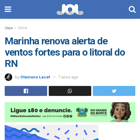
Capa
Clima
Marinha renova alerta de
ventos fortes para o litoral do
RN
by
Otaviano Lacet
7 anos ago