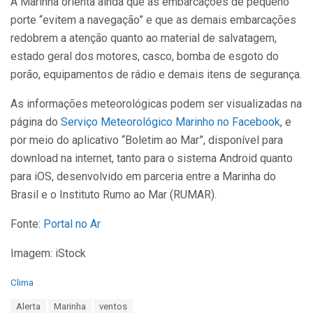
A Marinha orienta ainda que as embarcações de pequeno
porte “evitem a navegação” e que as demais embarcações
redobrem a atenção quanto ao material de salvatagem,
estado geral dos motores, casco, bomba de esgoto do
porão, equipamentos de rádio e demais itens de segurança.
As informações meteorológicas podem ser visualizadas na
página do
Serviço Meteorológico Marinho no Facebook
, e
por meio do aplicativo “Boletim ao Mar”, disponível para
download na internet, tanto para o sistema Android quanto
para iOS, desenvolvido em parceria entre a Marinha do
Brasil e o Instituto Rumo ao Mar (RUMAR).
Fonte:
Portal no Ar
Imagem: iStock
C
Clima
a
T
Alerta
Marinha
ventos
t