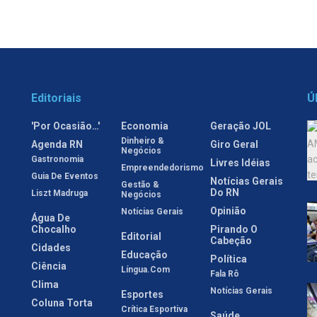
Editoriais
Ú
'Por Ocasião…'
Economia
Geração JOL
Dinheiro &
Agenda RN
Giro Geral
Negócios
Gastronomia
Livres Idéias
Empreendedorismo
Guia De Eventos
Notícias Gerais
Gestão &
Do RN
Liszt Madruga
Negócios
Opinião
Notícias Gerais
Água De
Chocalho
Pirando O
Editorial
Cabeção
Cidades
Educação
Política
Ciência
Língua.com
Fala Rô
Clima
Notícias Gerais
Esportes
Coluna Torta
Crítica Esportiva
Saúde