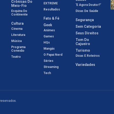
Crônicas Do
EXTREME
'E Agora Doutor?'
Meio-Fio
Resultados
Esquina Do
Dicas De Saúde
Continente
Fato & Fé
Segurança
Cultura
Geek
Sem Categoria
Cinema
Animes
Seus Direitos
Literatura
Games
Tom Do
Música
HQs
Cajueiro
Programa
Mangás
Turismo
Conexão
O Papai Nerd
Dicas E Roteiros
Teatro
Séries
Variedades
Streaming
Tech
 reservados.