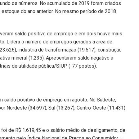
gundo os números. No acumulado de 2019 foram criados
 estoque do ano anterior. No mesmo período de 2018
 tiveram saldo positivo de emprego e em dois houve mais
o. Lidera o número de empregos gerados a área de
23.626), indústria de transformação (19.517), construção
trativa mineral (1.235). Apresentaram saldo negativo a
riais de utilidade pública/SIUP (-77 postos).
am saldo positivo de emprego em agosto. No Sudeste,
r Nordeste (34.697), Sul (13.267), Centro-Oeste (11.431)
oi de R$ 1.619,45 e o salário médio de desligamento, de
namento pelo Índice Nacional de Preços ao Consumidor –