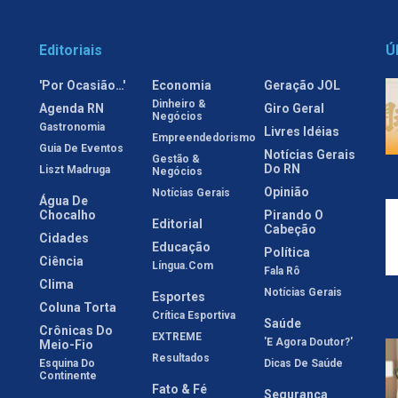
Editoriais
Ú
'Por Ocasião…'
Economia
Geração JOL
Dinheiro &
Agenda RN
Giro Geral
Negócios
Gastronomia
Livres Idéias
Empreendedorismo
Guia De Eventos
Notícias Gerais
Gestão &
Do RN
Liszt Madruga
Negócios
Opinião
Notícias Gerais
Água De
Chocalho
Pirando O
Editorial
Cabeção
Cidades
Educação
Política
Ciência
Língua.com
Fala Rô
Clima
Notícias Gerais
Esportes
Coluna Torta
Crítica Esportiva
Saúde
Crônicas Do
EXTREME
'E Agora Doutor?'
Meio-Fio
Resultados
Esquina Do
Dicas De Saúde
Continente
Fato & Fé
Segurança