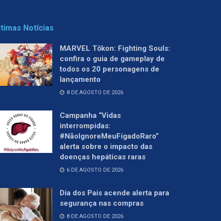
ltimas Notícias
MARVEL Tōkon: Fighting Souls:
confira o guia de gameplay de
todos os 20 personagens de
lançamento
8 DE AGOSTO DE 2026
Campanha “Vidas
interrompidas:
#NãoIgnoreMeuFígadoRaro”
alerta sobre o impacto das
doenças hepáticas raras
6 DE AGOSTO DE 2026
Dia dos Pais acende alerta para
segurança nas compras
8 DE AGOSTO DE 2026