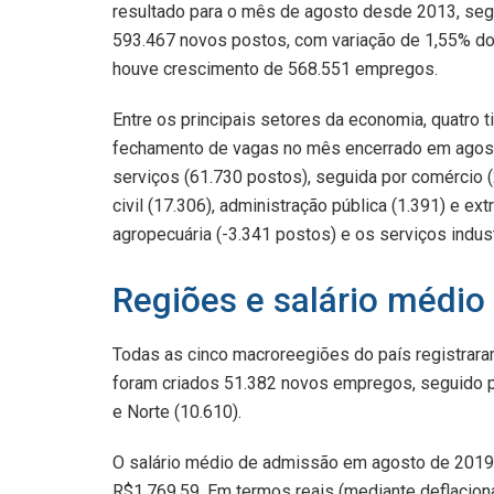
resultado para o mês de agosto desde 2013, se
593.467 novos postos, com variação de 1,55% do
houve crescimento de 568.551 empregos.
Entre os principais setores da economia, quatro
fechamento de vagas no mês encerrado em agost
serviços (61.730 postos), seguida por comércio (
civil (17.306), administração pública (1.391) e ex
agropecuária (-3.341 postos) e os serviços indust
Regiões e salário médio
Todas as cinco macroreegiões do país registrar
foram criados 51.382 novos empregos, seguido po
e Norte (10.610).
O salário médio de admissão em agosto de 2019 f
R$1.769,59. Em termos reais (mediante deflacio