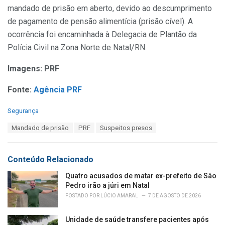
mandado de prisão em aberto, devido ao descumprimento
de pagamento de pensão alimentícia (prisão cível). A
ocorrência foi encaminhada à Delegacia de Plantão da
Polícia Civil na Zona Norte de Natal/RN.
Imagens: PRF
Fonte:
Agência PRF
C
Segurança
a
T
Mandado de prisão
PRF
Suspeitos presos
t
a
e
g
g
s
o
Conteúdo Relacionado
:
r
i
Quatro acusados de matar ex-prefeito de São
e
Pedro irão a júri em Natal
s
POSTADO POR
LÚCIO AMARAL
7 DE AGOSTO DE 2026
:
Unidade de saúde transfere pacientes após