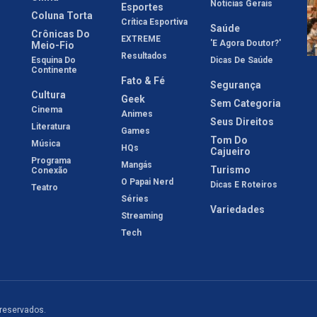
Notícias Gerais
Esportes
Coluna Torta
Crítica Esportiva
Saúde
Crônicas Do
EXTREME
'E Agora Doutor?'
Meio-Fio
Resultados
Esquina Do
Dicas De Saúde
Continente
Fato & Fé
Segurança
Cultura
Geek
Sem Categoria
Cinema
Animes
Seus Direitos
Literatura
Games
Tom Do
Música
HQs
Cajueiro
Programa
Mangás
Turismo
Conexão
O Papai Nerd
Dicas E Roteiros
Teatro
Séries
Variedades
Streaming
Tech
 reservados.