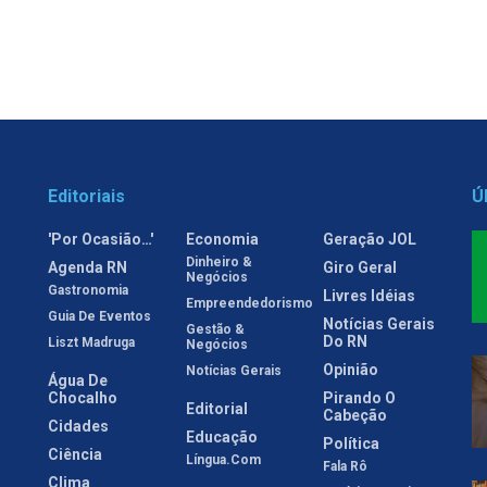
Editoriais
Ú
'Por Ocasião…'
Economia
Geração JOL
Dinheiro &
Agenda RN
Giro Geral
Negócios
Gastronomia
Livres Idéias
Empreendedorismo
Guia De Eventos
Notícias Gerais
Gestão &
Do RN
Liszt Madruga
Negócios
Opinião
Notícias Gerais
Água De
Chocalho
Pirando O
Editorial
Cabeção
Cidades
Educação
Política
Ciência
Língua.com
Fala Rô
Clima