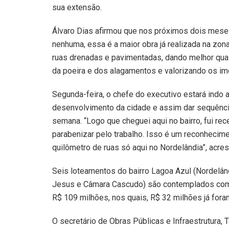
sua extensão.
Álvaro Dias afirmou que nos próximos dois meses
nenhuma, essa é a maior obra já realizada na zo
ruas drenadas e pavimentadas, dando melhor qual
da poeira e dos alagamentos e valorizando os im
Segunda-feira, o chefe do executivo estará indo a
desenvolvimento da cidade e assim dar sequênc
semana. “Logo que cheguei aqui no bairro, fui r
parabenizar pelo trabalho. Isso é um reconheci
quilômetro de ruas só aqui no Nordelândia”, acre
Seis loteamentos do bairro Lagoa Azul (Nordelând
Jesus e Câmara Cascudo) são contemplados com
R$ 109 milhões, nos quais, R$ 32 milhões já for
O secretário de Obras Públicas e Infraestrutura,