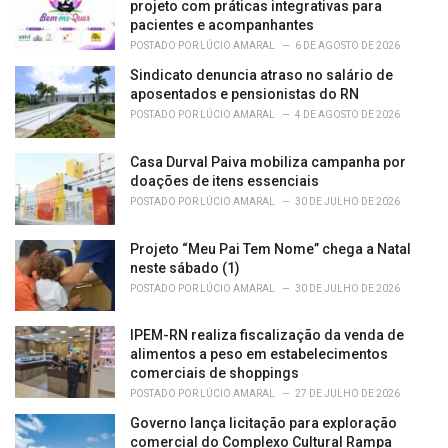
e
projeto com práticas integrativas para
s
pacientes e acompanhantes
:
POSTADO POR
LÚCIO AMARAL
6 DE AGOSTO DE 2026
Sindicato denuncia atraso no salário de
aposentados e pensionistas do RN
POSTADO POR
LÚCIO AMARAL
4 DE AGOSTO DE 2026
Casa Durval Paiva mobiliza campanha por
doações de itens essenciais
POSTADO POR
LÚCIO AMARAL
30 DE JULHO DE 2026
Projeto “Meu Pai Tem Nome” chega a Natal
neste sábado (1)
POSTADO POR
LÚCIO AMARAL
30 DE JULHO DE 2026
IPEM-RN realiza fiscalização da venda de
alimentos a peso em estabelecimentos
comerciais de shoppings
POSTADO POR
LÚCIO AMARAL
27 DE JULHO DE 2026
Governo lança licitação para exploração
comercial do Complexo Cultural Rampa