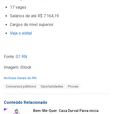
17 vagas
Salários de até R$ 7.164,19
Cargos de nível superior
Veja o edital
Fonte:
G1 RN
Imagem: iStock
C
Notícias Gerais do RN
a
T
Concursos públicos
Oportunidades
Provas
t
a
e
g
g
s
o
Conteúdo Relacionado
:
r
i
Bem-Me-Quer: Casa Durval Paiva inicia