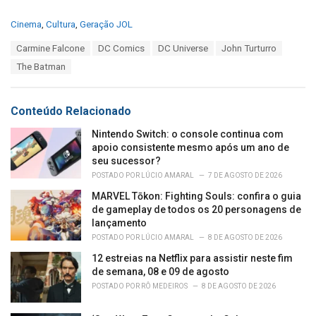
C
Cinema
,
Cultura
,
Geração JOL
a
T
Carmine Falcone
DC Comics
DC Universe
John Turturro
t
a
e
The Batman
g
g
s
o
:
r
Conteúdo Relacionado
i
e
Nintendo Switch: o console continua com
s
apoio consistente mesmo após um ano de
:
seu sucessor?
POSTADO POR
LÚCIO AMARAL
7 DE AGOSTO DE 2026
MARVEL Tōkon: Fighting Souls: confira o guia
de gameplay de todos os 20 personagens de
lançamento
POSTADO POR
LÚCIO AMARAL
8 DE AGOSTO DE 2026
12 estreias na Netflix para assistir neste fim
de semana, 08 e 09 de agosto
POSTADO POR
RÔ MEDEIROS
8 DE AGOSTO DE 2026