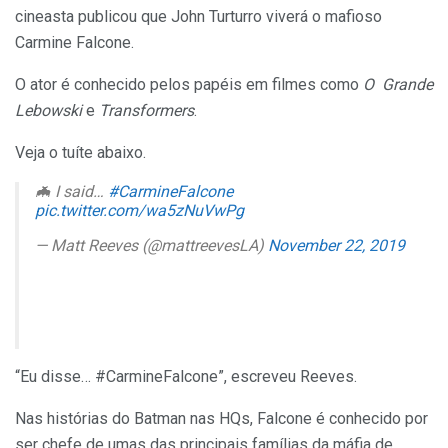
cineasta publicou que John Turturro viverá o mafioso
Carmine Falcone.
O ator é conhecido pelos papéis em filmes como
O Grande
Lebowski
e
Transformers
.
Veja o tuíte abaixo.
🦇 I said…
#CarmineFalcone
pic.twitter.com/wa5zNuVwPg
— Matt Reeves (@mattreevesLA)
November 22, 2019
“Eu disse… #CarmineFalcone”, escreveu Reeves.
Nas histórias do Batman nas HQs, Falcone é conhecido por
ser chefe de umas das principais famílias da máfia de