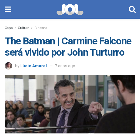
Capa
Cultura
Cinema
The Batman | Carmine Falcone
será vivido por John Turturro
by
Lúcio Amaral
7 anos ago