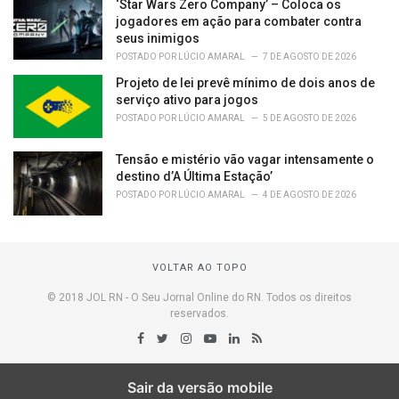
‘Star Wars Zero Company’ – Coloca os
jogadores em ação para combater contra
seus inimigos
POSTADO POR
LÚCIO AMARAL
7 DE AGOSTO DE 2026
Projeto de lei prevê mínimo de dois anos de
serviço ativo para jogos
POSTADO POR
LÚCIO AMARAL
5 DE AGOSTO DE 2026
Tensão e mistério vão vagar intensamente o
destino d’A Última Estação’
POSTADO POR
LÚCIO AMARAL
4 DE AGOSTO DE 2026
VOLTAR AO TOPO
© 2018 JOL RN - O Seu Jornal Online do RN. Todos os direitos
reservados.
Sair da versão mobile