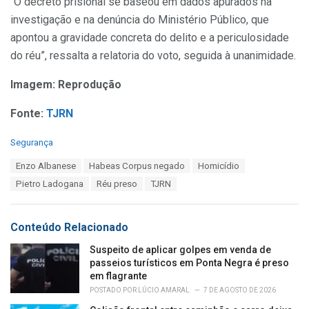
“O decreto prisional se baseou em dados apurados na
investigação e na denúncia do Ministério Público, que
apontou a gravidade concreta do delito e a periculosidade
do réu”, ressalta a relatoria do voto, seguida à unanimidade.
Imagem: Reprodução
Fonte:
TJRN
C
Segurança
a
T
Enzo Albanese
Habeas Corpus negado
Homicídio
t
a
e
Pietro Ladogana
Réu preso
TJRN
g
g
s
o
:
r
Conteúdo Relacionado
i
e
Suspeito de aplicar golpes em venda de
s
passeios turísticos em Ponta Negra é preso
:
em flagrante
POSTADO POR
LÚCIO AMARAL
7 DE AGOSTO DE 2026