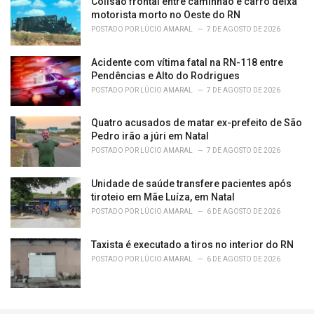
Colisão frontal entre caminhão e carro deixa
motorista morto no Oeste do RN
POSTADO POR
LÚCIO AMARAL
7 DE AGOSTO DE 2026
Acidente com vítima fatal na RN-118 entre
Pendências e Alto do Rodrigues
POSTADO POR
LÚCIO AMARAL
7 DE AGOSTO DE 2026
Quatro acusados de matar ex-prefeito de São
Pedro irão a júri em Natal
POSTADO POR
LÚCIO AMARAL
7 DE AGOSTO DE 2026
Unidade de saúde transfere pacientes após
tiroteio em Mãe Luíza, em Natal
POSTADO POR
LÚCIO AMARAL
6 DE AGOSTO DE 2026
Taxista é executado a tiros no interior do RN
POSTADO POR
LÚCIO AMARAL
6 DE AGOSTO DE 2026