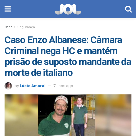
Capa
Segurança
Caso Enzo Albanese: Câmara
Criminal nega HC e mantém
prisão de suposto mandante da
morte de italiano
by
Lúcio Amaral
7 anos ago