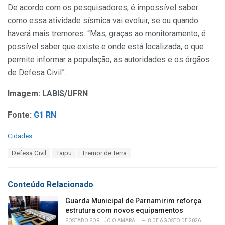
De acordo com os pesquisadores, é impossível saber
como essa atividade sísmica vai evoluir, se ou quando
haverá mais tremores. “Mas, graças ao monitoramento, é
possível saber que existe e onde está localizada, o que
permite informar a população, as autoridades e os órgãos
de Defesa Civil”.
Imagem: LABIS/UFRN
Fonte:
G1 RN
C
Cidades
a
T
Defesa Civil
Taipu
Tremor de terra
t
a
e
g
g
s
o
Conteúdo Relacionado
:
r
i
Guarda Municipal de Parnamirim reforça
e
estrutura com novos equipamentos
s
POSTADO POR
LÚCIO AMARAL
8 DE AGOSTO DE 2026