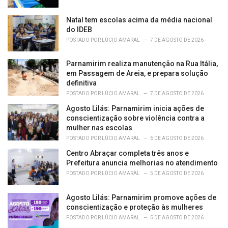
:
Natal tem escolas acima da média nacional
do IDEB
POSTADO POR
LÚCIO AMARAL
7 DE AGOSTO DE 2026
Parnamirim realiza manutenção na Rua Itália,
em Passagem de Areia, e prepara solução
definitiva
POSTADO POR
LÚCIO AMARAL
7 DE AGOSTO DE 2026
Agosto Lilás: Parnamirim inicia ações de
conscientização sobre violência contra a
mulher nas escolas
POSTADO POR
LÚCIO AMARAL
6 DE AGOSTO DE 2026
Centro Abraçar completa três anos e
Prefeitura anuncia melhorias no atendimento
POSTADO POR
LÚCIO AMARAL
5 DE AGOSTO DE 2026
Agosto Lilás: Parnamirim promove ações de
conscientização e proteção às mulheres
POSTADO POR
LÚCIO AMARAL
5 DE AGOSTO DE 2026