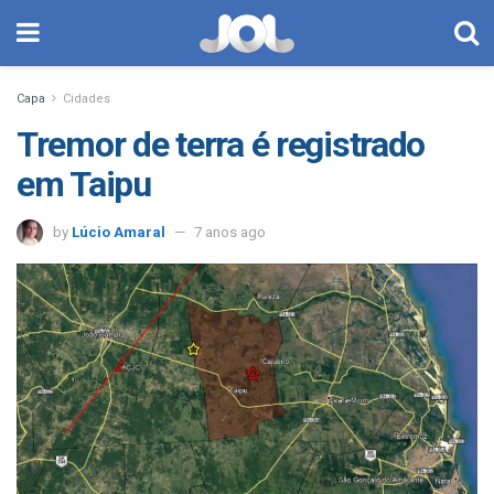
Capa
Cidades
Tremor de terra é registrado
em Taipu
by
Lúcio Amaral
7 anos ago