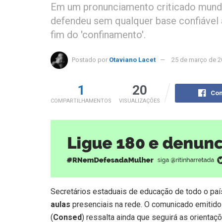
Em um pronunciamento criticado mundi
defendeu sem qualquer base confiável 
fim do 'confinamento'.
Postado por
Otaviano Lacet
25 de março de 2
1
20
Com
COMPARTILHAMENTOS
VISUALIZAÇÕES
Secretários estaduais de educação de todo o paí
aulas
presenciais na rede. O comunicado emitido
(
Consed
) ressalta ainda que seguirá as orienta