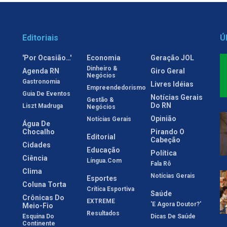
Editoriais
Ú
'Por Ocasião…'
Economia
Geração JOL
Dinheiro &
Agenda RN
Giro Geral
Negócios
Gastronomia
Livres Idéias
Empreendedorismo
Guia De Eventos
Notícias Gerais
Gestão &
Do RN
Liszt Madruga
Negócios
Opinião
Notícias Gerais
Água De
Chocalho
Pirando O
Editorial
Cabeção
Cidades
Educação
Política
Ciência
Língua.com
Fala Rô
Clima
Notícias Gerais
Esportes
Coluna Torta
Crítica Esportiva
Saúde
Crônicas Do
EXTREME
'E Agora Doutor?'
Meio-Fio
Resultados
Esquina Do
Dicas De Saúde
Continente