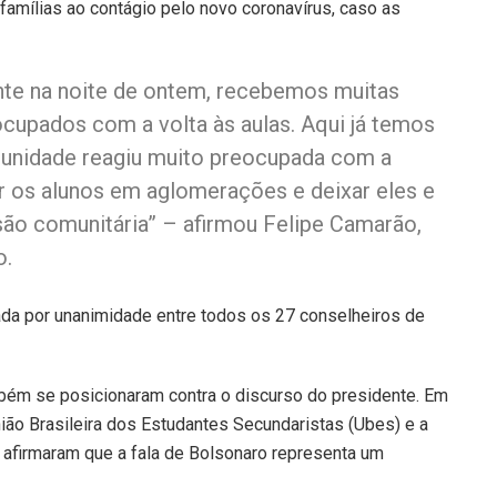
amílias ao contágio pelo novo coronavírus, caso as
nte na noite de ontem, recebemos muitas
cupados com a volta às aulas. Aqui já temos
munidade reagiu muito preocupada com a
r os alunos em aglomerações e deixar eles e
ssão comunitária” – afirmou Felipe Camarão,
o.
vada por unanimidade entre todos os 27 conselheiros de
bém se posicionaram contra o discurso do presidente. Em
nião Brasileira dos Estudantes Secundaristas (Ubes) e a
firmaram que a fala de Bolsonaro representa um