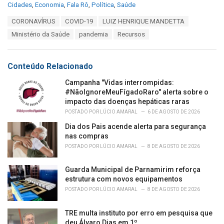
C
Cidades
,
Economia
,
Fala Rô
,
Política
,
Saúde
a
T
CORONAVÍRUS
COVID-19
LUIZ HENRIQUE MANDETTA
t
a
e
Ministério da Saúde
pandemia
Recursos
g
g
s
o
:
r
Conteúdo Relacionado
i
e
Campanha "Vidas interrompidas:
s
#NãoIgnoreMeuFígadoRaro" alerta sobre o
:
impacto das doenças hepáticas raras
POSTADO POR
LÚCIO AMARAL
6 DE AGOSTO DE 2026
Dia dos Pais acende alerta para segurança
nas compras
POSTADO POR
LÚCIO AMARAL
8 DE AGOSTO DE 2026
Guarda Municipal de Parnamirim reforça
estrutura com novos equipamentos
POSTADO POR
LÚCIO AMARAL
8 DE AGOSTO DE 2026
TRE multa instituto por erro em pesquisa que
deu Álvaro Dias em 1º