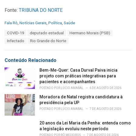
Fonte:
TRIBUNA DO NORTE
C
Fala Rô
,
Notícias Gerais
,
Política
,
Saúde
a
T
COVID-19
deputado estadual
Hermano Morais (PSB)
t
a
e
Infectado
Rio Grande do Norte
g
g
s
o
:
r
Conteúdo Relacionado
i
e
Bem-Me-Quer: Casa Durval Paiva inicia
s
projeto com práticas integrativas para
:
pacientes e acompanhantes
POSTADO POR
LÚCIO AMARAL
6 DE AGOSTO DE 2026
Moradora de Natal registra candidatura à
presidência pela UP
POSTADO POR
LÚCIO AMARAL
7 DE AGOSTO DE 2026
20 anos da Lei Maria da Penha: entenda como
a legislação evoluiu neste período
POSTADO POR
RÔ MEDEIROS
7 DE AGOSTO DE 2026