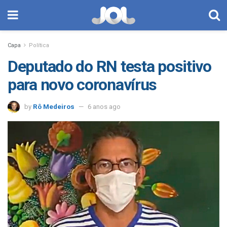
Capa
Política
Deputado do RN testa positivo
para novo coronavírus
by
Rô Medeiros
6 anos ago