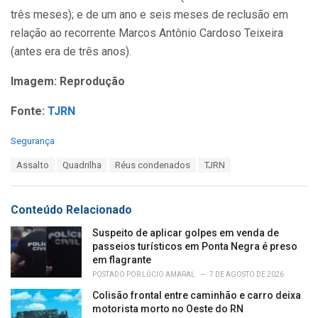
três meses); e de um ano e seis meses de reclusão em
relação ao recorrente Marcos Antônio Cardoso Teixeira
(antes era de três anos).
Imagem: Reprodução
Fonte:
TJRN
C
Segurança
a
T
Assalto
Quadrilha
Réus condenados
TJRN
t
a
e
g
g
s
o
Conteúdo Relacionado
:
r
i
Suspeito de aplicar golpes em venda de
e
passeios turísticos em Ponta Negra é preso
s
em flagrante
:
POSTADO POR
LÚCIO AMARAL
7 DE AGOSTO DE 2026
Colisão frontal entre caminhão e carro deixa
motorista morto no Oeste do RN