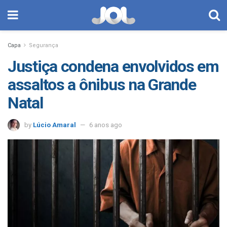
Capa
Segurança
Justiça condena envolvidos em
assaltos a ônibus na Grande
Natal
by
Lúcio Amaral
6 anos ago