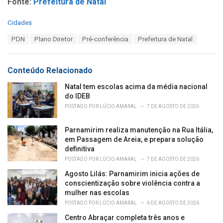
Fonte:
Prefeitura de Natal
C
Cidades
a
T
PDN
Plano Diretor
Pré-conferência
Prefeitura de Natal
t
a
e
g
g
s
o
Conteúdo Relacionado
:
r
i
Natal tem escolas acima da média nacional
e
do IDEB
s
POSTADO POR
LÚCIO AMARAL
7 DE AGOSTO DE 2026
:
Parnamirim realiza manutenção na Rua Itália,
em Passagem de Areia, e prepara solução
definitiva
POSTADO POR
LÚCIO AMARAL
7 DE AGOSTO DE 2026
Agosto Lilás: Parnamirim inicia ações de
conscientização sobre violência contra a
mulher nas escolas
POSTADO POR
LÚCIO AMARAL
6 DE AGOSTO DE 2026
Centro Abraçar completa três anos e