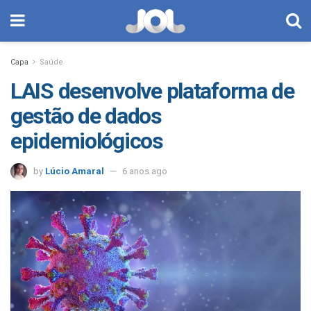
Capa
Saúde
LAIS desenvolve plataforma de
gestão de dados
epidemiológicos
by
Lúcio Amaral
6 anos ago