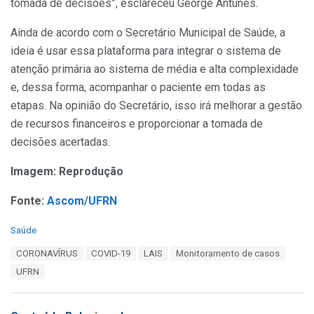
tomada de decisões”, esclareceu George Antunes.
Ainda de acordo com o Secretário Municipal de Saúde, a
ideia é usar essa plataforma para integrar o sistema de
atenção primária ao sistema de média e alta complexidade
e, dessa forma, acompanhar o paciente em todas as
etapas. Na opinião do Secretário, isso irá melhorar a gestão
de recursos financeiros e proporcionar a tomada de
decisões acertadas.
Imagem: Reprodução
Fonte:
Ascom/UFRN
C
Saúde
a
T
CORONAVÍRUS
COVID-19
LAIS
Monitoramento de casos
t
a
e
UFRN
g
g
s
o
:
r