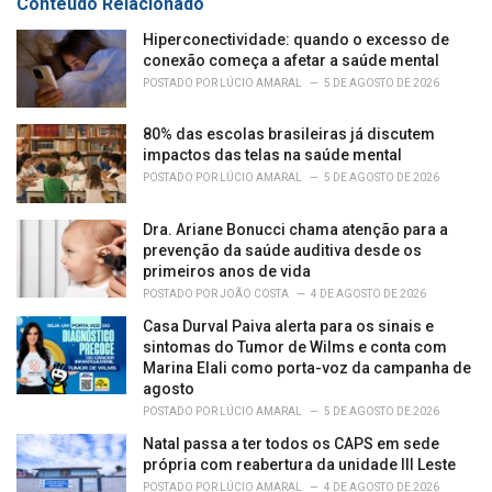
Conteúdo Relacionado
i
e
Hiperconectividade: quando o excesso de
s
conexão começa a afetar a saúde mental
:
POSTADO POR
LÚCIO AMARAL
5 DE AGOSTO DE 2026
80% das escolas brasileiras já discutem
impactos das telas na saúde mental
POSTADO POR
LÚCIO AMARAL
5 DE AGOSTO DE 2026
Dra. Ariane Bonucci chama atenção para a
prevenção da saúde auditiva desde os
primeiros anos de vida
POSTADO POR
JOÃO COSTA
4 DE AGOSTO DE 2026
Casa Durval Paiva alerta para os sinais e
sintomas do Tumor de Wilms e conta com
Marina Elali como porta-voz da campanha de
agosto
POSTADO POR
LÚCIO AMARAL
5 DE AGOSTO DE 2026
Natal passa a ter todos os CAPS em sede
própria com reabertura da unidade III Leste
POSTADO POR
LÚCIO AMARAL
4 DE AGOSTO DE 2026