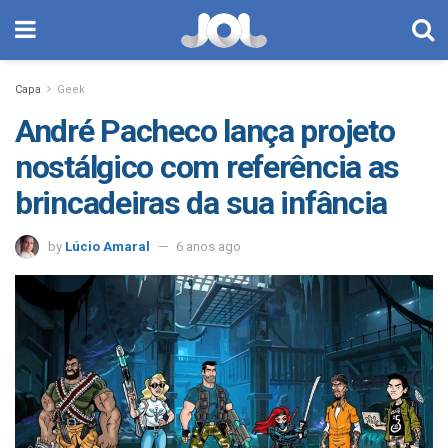
Capa
Geek
André Pacheco lança projeto
nostálgico com referência as
brincadeiras da sua infância
by
Lúcio Amaral
6 anos ago