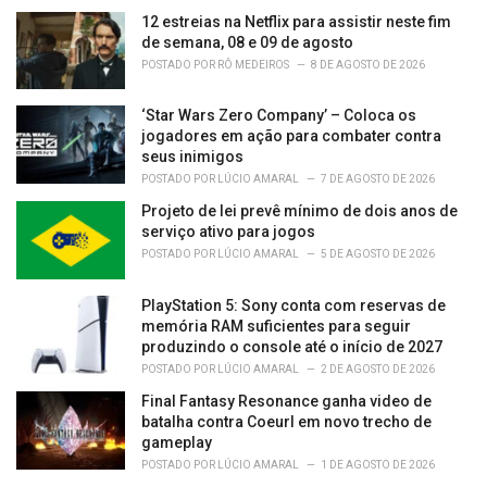
12 estreias na Netflix para assistir neste fim
de semana, 08 e 09 de agosto
POSTADO POR
RÔ MEDEIROS
8 DE AGOSTO DE 2026
‘Star Wars Zero Company’ – Coloca os
jogadores em ação para combater contra
seus inimigos
POSTADO POR
LÚCIO AMARAL
7 DE AGOSTO DE 2026
Projeto de lei prevê mínimo de dois anos de
serviço ativo para jogos
POSTADO POR
LÚCIO AMARAL
5 DE AGOSTO DE 2026
PlayStation 5: Sony conta com reservas de
memória RAM suficientes para seguir
produzindo o console até o início de 2027
POSTADO POR
LÚCIO AMARAL
2 DE AGOSTO DE 2026
Final Fantasy Resonance ganha video de
batalha contra Coeurl em novo trecho de
gameplay
POSTADO POR
LÚCIO AMARAL
1 DE AGOSTO DE 2026