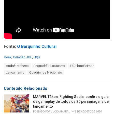
Fonte:
O Barquinho Cultural
C
Geek
,
Geração JOL
,
HQs
a
T
André Pacheco
Esquadrão Fantasma
HQs brasileiras
t
a
e
Lançamento
Quadrinhos Nacionais
g
g
s
o
:
r
Conteúdo Relacionado
i
e
MARVEL Tōkon: Fighting Souls: confira o guia
s
de gameplay de todos os 20 personagens de
:
lançamento
POSTADO POR
LÚCIO AMARAL
8 DE AGOSTO DE 2026