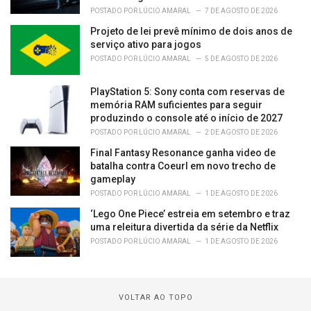
POSTADO POR
LÚCIO AMARAL
7 DE AGOSTO DE 2026
Projeto de lei prevê mínimo de dois anos de
serviço ativo para jogos
POSTADO POR
LÚCIO AMARAL
5 DE AGOSTO DE 2026
PlayStation 5: Sony conta com reservas de
memória RAM suficientes para seguir
produzindo o console até o início de 2027
POSTADO POR
LÚCIO AMARAL
2 DE AGOSTO DE 2026
Final Fantasy Resonance ganha video de
batalha contra Coeurl em novo trecho de
gameplay
POSTADO POR
LÚCIO AMARAL
1 DE AGOSTO DE 2026
‘Lego One Piece’ estreia em setembro e traz
uma releitura divertida da série da Netflix
POSTADO POR
LÚCIO AMARAL
1 DE AGOSTO DE 2026
VOLTAR AO TOPO