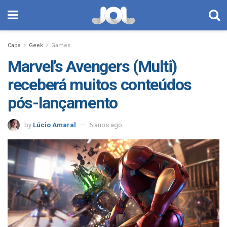
Capa
Geek
Games
Marvel’s Avengers (Multi)
receberá muitos conteúdos
pós-lançamento
by
Lúcio Amaral
6 anos ago