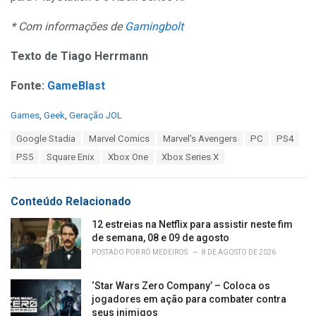
* Com informações de
Gamingbolt
Texto de Tiago Herrmann
Fonte:
GameBlast
C
Games
,
Geek
,
Geração JOL
a
T
Google Stadia
Marvel Comics
Marvel's Avengers
PC
PS4
t
a
e
PS5
Square Enix
Xbox One
Xbox Series X
g
g
s
o
:
r
Conteúdo Relacionado
i
e
12 estreias na Netflix para assistir neste fim
s
de semana, 08 e 09 de agosto
:
POSTADO POR
RÔ MEDEIROS
8 DE AGOSTO DE 2026
‘Star Wars Zero Company’ – Coloca os
jogadores em ação para combater contra
seus inimigos