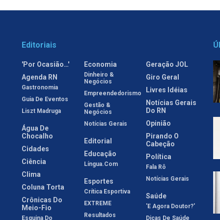
Editoriais
Ú
'Por Ocasião…'
Economia
Geração JOL
Dinheiro &
Agenda RN
Giro Geral
Negócios
Gastronomia
Livres Idéias
Empreendedorismo
Guia De Eventos
Notícias Gerais
Gestão &
Do RN
Liszt Madruga
Negócios
Opinião
Notícias Gerais
Água De
Chocalho
Pirando O
Editorial
Cabeção
Cidades
Educação
Política
Ciência
Língua.com
Fala Rô
Clima
Notícias Gerais
Esportes
Coluna Torta
Crítica Esportiva
Saúde
Crônicas Do
EXTREME
'E Agora Doutor?'
Meio-Fio
Resultados
Esquina Do
Dicas De Saúde