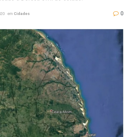
0
020
em
Cidades