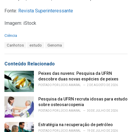
Fonte:
Revista Superinteressante
Imagem: iStock
C
Ciência
a
T
Canhotos
estudo
Genoma
t
a
e
g
g
s
o
Conteúdo Relacionado
:
r
i
Peixes das nuvens: Pesquisa da UFRN
e
descobre duas novas espécies de peixes
s
POSTADO POR
LÚCIO AMARAL
2 DE AGOSTO DE 2026
:
Pesquisa da UFRN recruta idosas para estudo
sobre osteosarcopenia
POSTADO POR
LÚCIO AMARAL
30 DE JULHO DE 2026
Estratégia na recuperação de petróleo
POSTADO POR
LÚCIO AMARAL
19 DE JULHO DE 2026