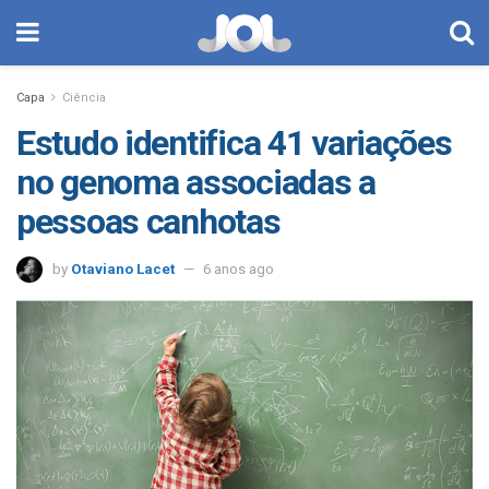
Capa
Ciência
Estudo identifica 41 variações
no genoma associadas a
pessoas canhotas
by
Otaviano Lacet
6 anos ago