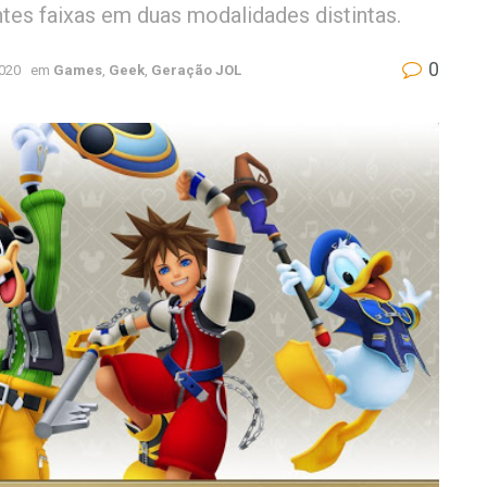
ntes faixas em duas modalidades distintas.
0
2020
em
Games
,
Geek
,
Geração JOL