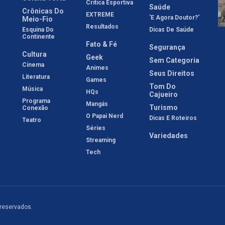
Crítica Esportiva
Saúde
Crônicas Do
EXTREME
'E Agora Doutor?'
Meio-Fio
Resultados
Esquina Do
Dicas De Saúde
Continente
Fato & Fé
Segurança
Cultura
Geek
Sem Categoria
Cinema
Animes
Seus Direitos
Literatura
Games
Tom Do
Música
HQs
Cajueiro
Programa
Mangás
Turismo
Conexão
O Papai Nerd
Dicas E Roteiros
Teatro
Séries
Variedades
Streaming
Tech
 reservados.