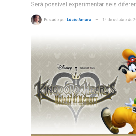
Será possível experimentar seis difere
Postado por
Lúcio Amaral
14 de outubro de 