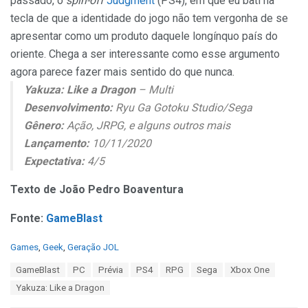
passado, o
spin-off
Judgment
(PS4), em que eu bati na
tecla de que a identidade do jogo não tem vergonha de se
apresentar como um produto daquele longínquo país do
oriente. Chega a ser interessante como esse argumento
agora parece fazer mais sentido do que nunca.
Yakuza: Like a Dragon
– Multi
Desenvolvimento:
Ryu Ga Gotoku Studio/Sega
Gênero:
Ação, JRPG, e alguns outros mais
Lançamento:
10/11/2020
Expectativa:
4/5
Texto de João Pedro Boaventura
Fonte:
GameBlast
C
Games
,
Geek
,
Geração JOL
a
T
GameBlast
PC
Prévia
PS4
RPG
Sega
Xbox One
t
a
e
Yakuza: Like a Dragon
g
g
s