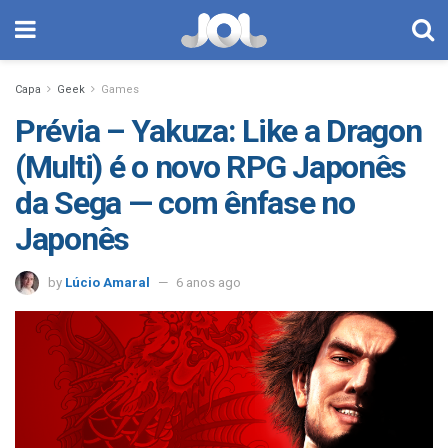
Capa
Geek
Games
Prévia – Yakuza: Like a Dragon
(Multi) é o novo RPG Japonês
da Sega — com ênfase no
Japonês
by
Lúcio Amaral
6 anos ago