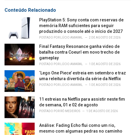
o
:
r
Conteúdo Relacionado
i
e
PlayStation 5: Sony conta com reservas de
s
memória RAM suficientes para seguir
:
produzindo o console até o início de 2027
POSTADO POR
LÚCIO AMARAL
2 DE AGOSTO DE 2026
Final Fantasy Resonance ganha video de
batalha contra Coeurl em novo trecho de
gameplay
POSTADO POR
LÚCIO AMARAL
1 DE AGOSTO DE 2026
‘Lego One Piece’ estreia em setembro e traz
uma releitura divertida da série da Netflix
POSTADO POR
LÚCIO AMARAL
1 DE AGOSTO DE 2026
11 estreias na Netflix para assistir neste fim
de semana, 01 e 02 de agosto
POSTADO POR
RÔ MEDEIROS
1 DE AGOSTO DE 2026
Análise: Fading Echo flui como um rio,
mesmo com algumas pedras no caminho