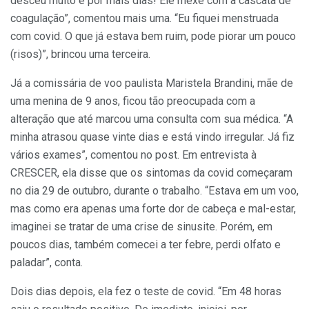
desceu muito e por mais dias! Ele mexe com a cascata de
coagulação”, comentou mais uma. “Eu fiquei menstruada
com covid. O que já estava bem ruim, pode piorar um pouco
(risos)”, brincou uma terceira.
Já a comissária de voo paulista Maristela Brandini, mãe de
uma menina de 9 anos, ficou tão preocupada com a
alteração que até marcou uma consulta com sua médica. “A
minha atrasou quase vinte dias e está vindo irregular. Já fiz
vários exames”, comentou no post. Em entrevista à
CRESCER, ela disse que os sintomas da covid começaram
no dia 29 de outubro, durante o trabalho. “Estava em um voo,
mas como era apenas uma forte dor de cabeça e mal-estar,
imaginei se tratar de uma crise de sinusite. Porém, em
poucos dias, também comecei a ter febre, perdi olfato e
paladar”, conta.
Dois dias depois, ela fez o teste de covid. “Em 48 horas