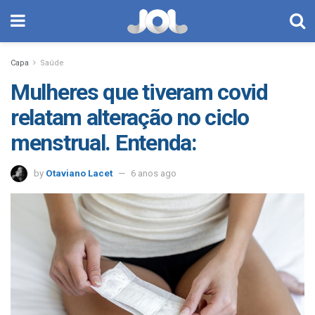
Capa
Saúde
Mulheres que tiveram covid
relatam alteração no ciclo
menstrual. Entenda:
by
Otaviano Lacet
6 anos ago