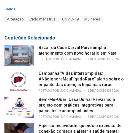
C
Saúde
a
T
Alteração
Ciclo menstrual
COVID-19
Mulheres
t
a
e
g
g
s
o
Conteúdo Relacionado
:
r
i
Bazar da Casa Durval Paiva amplia
e
atendimento com novo horário em Natal
s
POSTADO POR
LÚCIO AMARAL
7 DE AGOSTO DE 2026
:
Campanha "Vidas interrompidas:
#NãoIgnoreMeuFígadoRaro" alerta sobre o
impacto das doenças hepáticas raras
POSTADO POR
LÚCIO AMARAL
6 DE AGOSTO DE 2026
Bem-Me-Quer: Casa Durval Paiva inicia
projeto com práticas integrativas para
pacientes e acompanhantes
POSTADO POR
LÚCIO AMARAL
6 DE AGOSTO DE 2026
Hiperconectividade: quando o excesso de
conexão começa a afetar a saúde mental