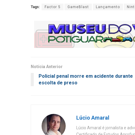
Tags:
Factor 5
GameBlast
Lançamento
Nin
Notícia Anterior
Policial penal morre em acidente durante
escolta de preso
Lúcio Amaral
Lúcio Amaral é jornalista e ad
Certificado de Estudos Aprofu