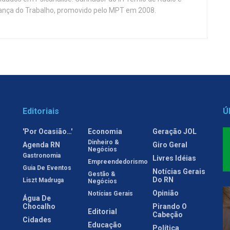
nça do Trabalho, promovido pelo MPT em 2008.
Editoriais
Ú
'Por Ocasião…'
Economia
Geração JOL
Dinheiro &
Agenda RN
Giro Geral
Negócios
Gastronomia
Livres Idéias
Empreendedorismo
Guia De Eventos
Notícias Gerais
Gestão &
Do RN
Liszt Madruga
Negócios
Opinião
Notícias Gerais
Água De
Chocalho
Pirando O
Editorial
Cabeção
Cidades
Educação
Política