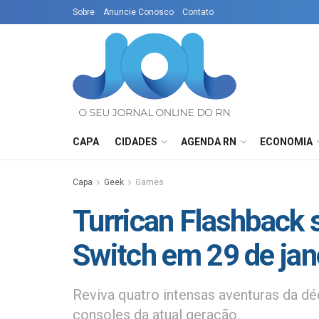
Sobre
Anuncie Conosco
Contato
CAPA
CIDADES
AGENDA RN
ECONOMIA
Capa
Geek
Games
Turrican Flashback 
Switch em 29 de jan
Reviva quatro intensas aventuras da d
consoles da atual geração.