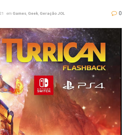
0
021
em
Games
,
Geek
,
Geração JOL