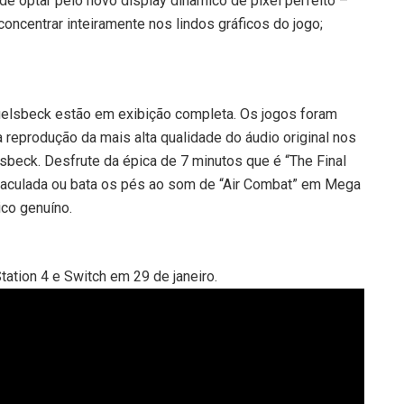
e optar pelo novo display dinâmico de pixel perfeito –
concentrar inteiramente nos lindos gráficos do jogo;
Huelsbeck estão em exibição completa. Os jogos foram
reprodução da mais alta qualidade do áudio original nos
sbeck. Desfrute da épica de 7 minutos que é “The Final
 imaculada ou bata os pés ao som de “Air Combat” em Mega
ico genuíno.
tation 4 e Switch em 29 de janeiro.