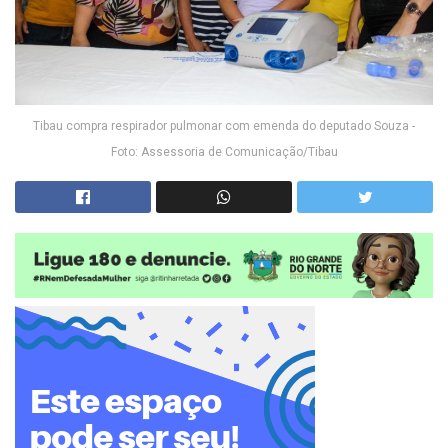
Tibau compra respirador pulmonar com emenda do deputado Souza -
Foto: Assessoria de Comunicação/Tibau