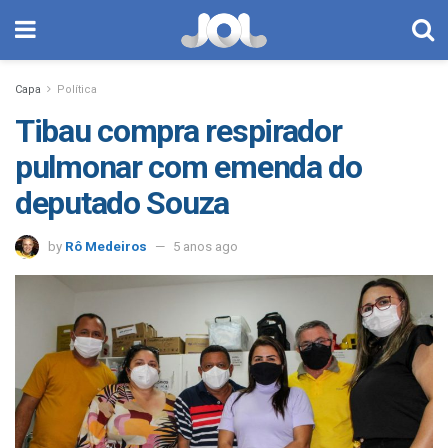
Capa
Política
Tibau compra respirador
pulmonar com emenda do
deputado Souza
by
Rô Medeiros
5 anos ago