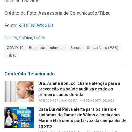
novo coronavírus.
Crédito da Foto: Assessoria de Comunicação/Tibau
Fonte:
REDE NEWS 360
C
Fala Rô
,
Política
,
Saúde
a
T
COVID-19
Respirador pulmonar
Saúde
Souza Neto (PSB)
t
a
e
Tibau
g
g
s
o
:
r
Conteúdo Relacionado
i
e
Dra. Ariane Bonucci chama atenção para a
s
prevenção da saúde auditiva desde os
:
primeiros anos de vida
POSTADO POR
JOÃO COSTA
4 DE AGOSTO DE 2026
Casa Durval Paiva alerta para os sinais e
sintomas do Tumor de Wilms e conta com
Marina Elali como porta-voz da campanha de
agosto