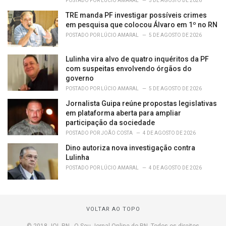
POSTADO POR
LÚCIO AMARAL
5 DE AGOSTO DE 2026
TRE manda PF investigar possíveis crimes
em pesquisa que colocou Álvaro em 1º no RN
POSTADO POR
LÚCIO AMARAL
5 DE AGOSTO DE 2026
Lulinha vira alvo de quatro inquéritos da PF
com suspeitas envolvendo órgãos do
governo
POSTADO POR
LÚCIO AMARAL
5 DE AGOSTO DE 2026
Jornalista Guipa reúne propostas legislativas
em plataforma aberta para ampliar
participação da sociedade
POSTADO POR
JOÃO COSTA
4 DE AGOSTO DE 2026
Dino autoriza nova investigação contra
Lulinha
POSTADO POR
LÚCIO AMARAL
4 DE AGOSTO DE 2026
VOLTAR AO TOPO
© 2018 JOL RN - O Seu Jornal Online do RN. Todos os direitos