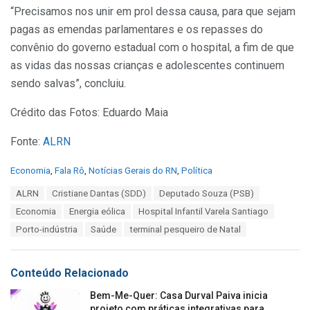
“Precisamos nos unir em prol dessa causa, para que sejam
pagas as emendas parlamentares e os repasses do
convênio do governo estadual com o hospital, a fim de que
as vidas das nossas crianças e adolescentes continuem
sendo salvas”, concluiu.
Crédito das Fotos: Eduardo Maia
Fonte:
ALRN
C
Economia
,
Fala Rô
,
Notícias Gerais do RN
,
Política
a
T
ALRN
Cristiane Dantas (SDD)
Deputado Souza (PSB)
t
a
e
Economia
Energia eólica
Hospital Infantil Varela Santiago
g
g
s
Porto-indústria
Saúde
terminal pesqueiro de Natal
o
:
r
i
e
Conteúdo Relacionado
s
:
Bem-Me-Quer: Casa Durval Paiva inicia
projeto com práticas integrativas para