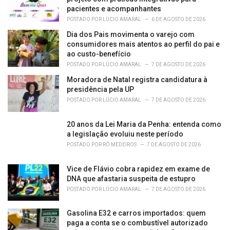
pacientes e acompanhantes
POSTADO POR
LÚCIO AMARAL
6 DE AGOSTO DE 2026
Dia dos Pais movimenta o varejo com
consumidores mais atentos ao perfil do pai e
ao custo-benefício
POSTADO POR
LÚCIO AMARAL
7 DE AGOSTO DE 2026
Moradora de Natal registra candidatura à
presidência pela UP
POSTADO POR
LÚCIO AMARAL
7 DE AGOSTO DE 2026
20 anos da Lei Maria da Penha: entenda como
a legislação evoluiu neste período
POSTADO POR
RÔ MEDEIROS
7 DE AGOSTO DE 2026
Vice de Flávio cobra rapidez em exame de
DNA que afastaria suspeita de estupro
POSTADO POR
LÚCIO AMARAL
7 DE AGOSTO DE 2026
Gasolina E32 e carros importados: quem
paga a conta se o combustível autorizado