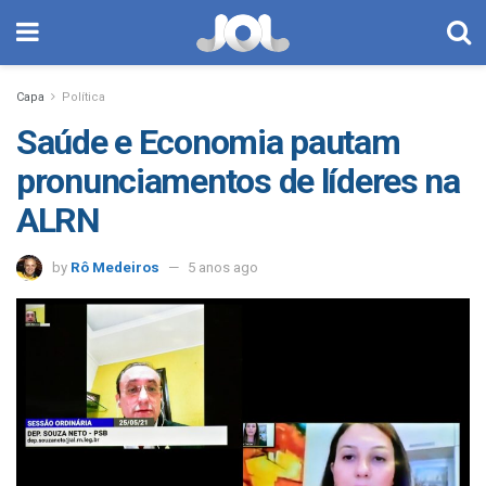
Capa
Política
Saúde e Economia pautam
pronunciamentos de líderes na
ALRN
by
Rô Medeiros
5 anos ago