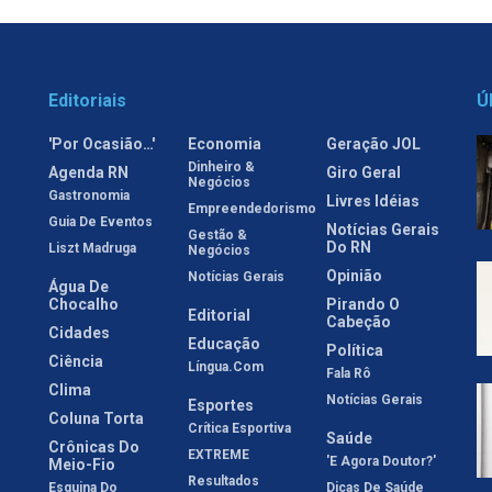
Editoriais
Ú
'Por Ocasião…'
Economia
Geração JOL
Dinheiro &
Agenda RN
Giro Geral
Negócios
Gastronomia
Livres Idéias
Empreendedorismo
Guia De Eventos
Notícias Gerais
Gestão &
Do RN
Liszt Madruga
Negócios
Opinião
Notícias Gerais
Água De
Chocalho
Pirando O
Editorial
Cabeção
Cidades
Educação
Política
Ciência
Língua.com
Fala Rô
Clima
Notícias Gerais
Esportes
Coluna Torta
Crítica Esportiva
Saúde
Crônicas Do
EXTREME
'E Agora Doutor?'
Meio-Fio
Resultados
Esquina Do
Dicas De Saúde