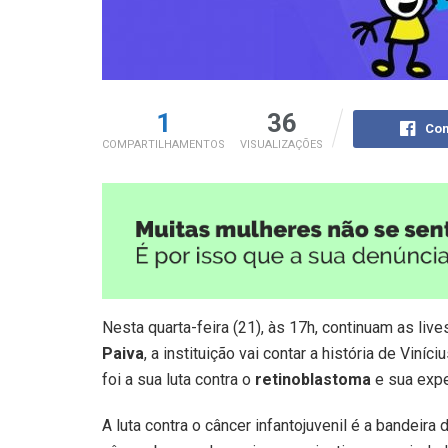
1
36
Com
COMPARTILHAMENTOS
VISUALIZAÇÕES
Nesta quarta-feira (21), às 17h, continuam as li
Paiva
, a instituição vai contar a história de Viní
foi a sua luta contra o
retinoblastoma
e sua exper
A luta contra o câncer infantojuvenil é a bandeira 