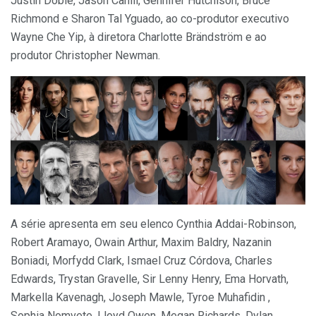
Justin Doble, Jason Cahill, Gennifer Hutchison, Bruce
Richmond e Sharon Tal Yguado, ao co-produtor executivo
Wayne Che Yip, à diretora Charlotte Brändström e ao
produtor Christopher Newman.
A série apresenta em seu elenco Cynthia Addai-Robinson,
Robert Aramayo, Owain Arthur, Maxim Baldry, Nazanin
Boniadi, Morfydd Clark, Ismael Cruz Córdova, Charles
Edwards, Trystan Gravelle, Sir Lenny Henry, Ema Horvath,
Markella Kavenagh, Joseph Mawle, Tyroe Muhafidin ,
Sophia Nomvete, Lloyd Owen, Megan Richards, Dylan