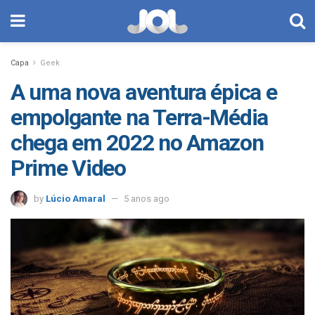
Capa
Geek
A uma nova aventura épica e
empolgante na Terra-Média
chega em 2022 no Amazon
Prime Video
by
Lúcio Amaral
5 anos ago