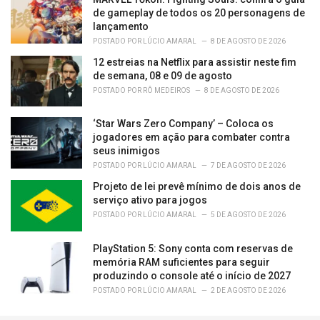
de gameplay de todos os 20 personagens de
lançamento
POSTADO POR
LÚCIO AMARAL
8 DE AGOSTO DE 2026
12 estreias na Netflix para assistir neste fim
de semana, 08 e 09 de agosto
POSTADO POR
RÔ MEDEIROS
8 DE AGOSTO DE 2026
‘Star Wars Zero Company’ – Coloca os
jogadores em ação para combater contra
seus inimigos
POSTADO POR
LÚCIO AMARAL
7 DE AGOSTO DE 2026
Projeto de lei prevê mínimo de dois anos de
serviço ativo para jogos
POSTADO POR
LÚCIO AMARAL
5 DE AGOSTO DE 2026
PlayStation 5: Sony conta com reservas de
memória RAM suficientes para seguir
produzindo o console até o início de 2027
POSTADO POR
LÚCIO AMARAL
2 DE AGOSTO DE 2026