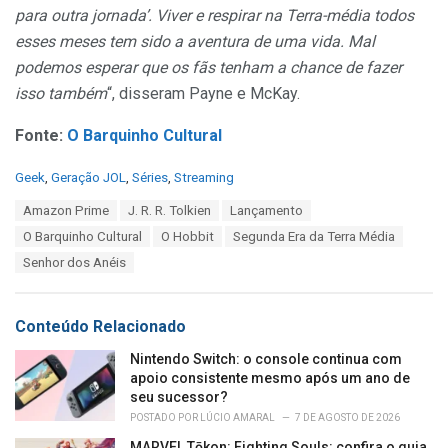
para outra jornada’. Viver e respirar na Terra-média todos
esses meses tem sido a aventura de uma vida. Mal
podemos esperar que os fãs tenham a chance de fazer
isso também
“, disseram Payne e McKay.
Fonte:
O Barquinho Cultural
C
Geek
,
Geração JOL
,
Séries
,
Streaming
a
T
Amazon Prime
J. R. R. Tolkien
Lançamento
t
a
e
O Barquinho Cultural
O Hobbit
Segunda Era da Terra Média
g
g
s
Senhor dos Anéis
o
:
r
i
e
Conteúdo Relacionado
s
:
Nintendo Switch: o console continua com
apoio consistente mesmo após um ano de
seu sucessor?
POSTADO POR
LÚCIO AMARAL
7 DE AGOSTO DE 2026
MARVEL Tōkon: Fighting Souls: confira o guia