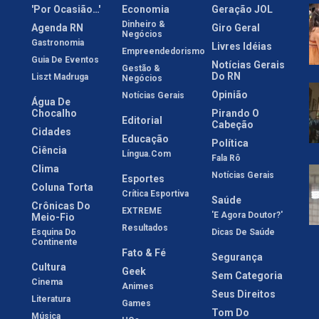
'Por Ocasião…'
Economia
Geração JOL
Dinheiro &
Agenda RN
Giro Geral
Negócios
Gastronomia
Livres Idéias
Empreendedorismo
Guia De Eventos
Notícias Gerais
Gestão &
Do RN
Liszt Madruga
Negócios
Opinião
Notícias Gerais
Água De
Chocalho
Pirando O
Editorial
Cabeção
Cidades
Educação
Política
Ciência
Língua.com
Fala Rô
Clima
Notícias Gerais
Esportes
Coluna Torta
Crítica Esportiva
Saúde
Crônicas Do
EXTREME
'E Agora Doutor?'
Meio-Fio
Resultados
Esquina Do
Dicas De Saúde
Continente
Fato & Fé
Segurança
Cultura
Geek
Sem Categoria
Cinema
Animes
Seus Direitos
Literatura
Games
Tom Do
Música