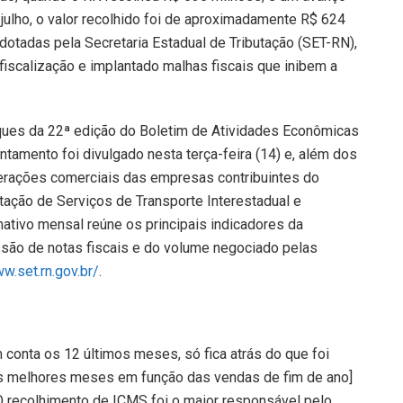
julho, o valor recolhido foi de aproximadamente R$ 624
adotadas pela Secretaria Estadual de Tributação (SET-RN),
fiscalização e implantado malhas fiscais que inibem a
ques da 22ª edição do Boletim de Atividades Econômicas
ntamento foi divulgado nesta terça-feira (14) e, além dos
erações comerciais das empresas contribuintes do
ação de Serviços de Transporte Interestadual e
ativo mensal reúne os principais indicadores da
ssão de notas fiscais e do volume negociado pelas
w.set.rn.gov.br/
.
 conta os 12 últimos meses, só fica atrás do que foi
os melhores meses em função das vendas de fim de ano]
O recolhimento de ICMS foi o maior responsável pelo