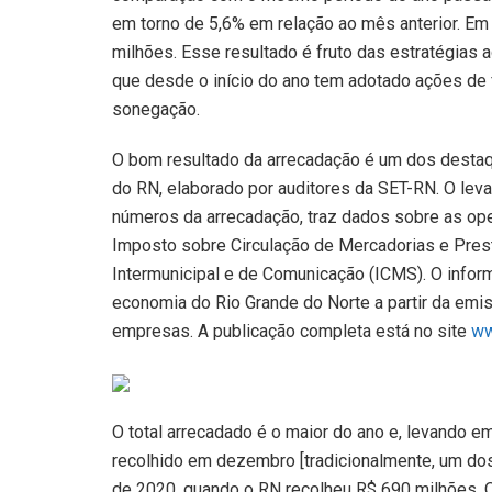
em torno de 5,6% em relação ao mês anterior. Em 
milhões. Esse resultado é fruto das estratégias 
que desde o início do ano tem adotado ações de 
sonegação.
O bom resultado da arrecadação é um dos desta
do RN, elaborado por auditores da SET-RN. O leva
números da arrecadação, traz dados sobre as op
Imposto sobre Circulação de Mercadorias e Prest
Intermunicipal e de Comunicação (ICMS). O inform
economia do Rio Grande do Norte a partir da emi
empresas. A publicação completa está no site
ww
O total arrecadado é o maior do ano e, levando em
recolhido em dezembro [tradicionalmente, um d
de 2020, quando o RN recolheu R$ 690 milhões. 