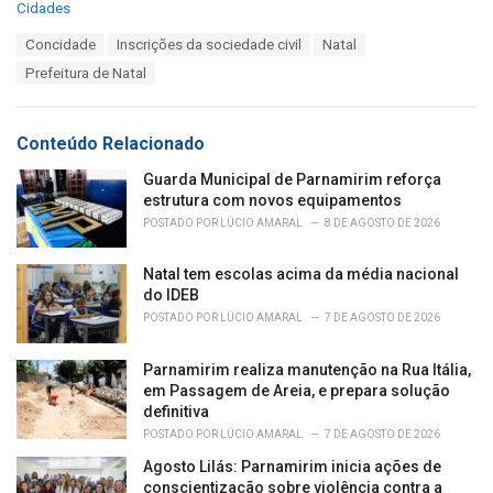
C
Cidades
a
T
Concidade
Inscrições da sociedade civil
Natal
t
a
e
Prefeitura de Natal
g
g
s
o
:
r
Conteúdo Relacionado
i
e
Guarda Municipal de Parnamirim reforça
s
estrutura com novos equipamentos
:
POSTADO POR
LÚCIO AMARAL
8 DE AGOSTO DE 2026
Natal tem escolas acima da média nacional
do IDEB
POSTADO POR
LÚCIO AMARAL
7 DE AGOSTO DE 2026
Parnamirim realiza manutenção na Rua Itália,
em Passagem de Areia, e prepara solução
definitiva
POSTADO POR
LÚCIO AMARAL
7 DE AGOSTO DE 2026
Agosto Lilás: Parnamirim inicia ações de
conscientização sobre violência contra a