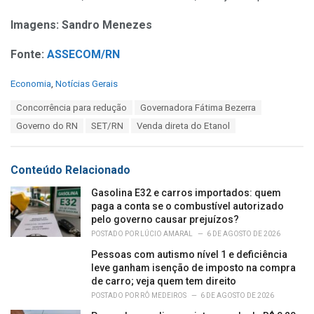
Imagens: Sandro Menezes
Fonte:
ASSECOM/RN
C
Economia
,
Notícias Gerais
a
T
Concorrência para redução
Governadora Fátima Bezerra
t
a
e
Governo do RN
SET/RN
Venda direta do Etanol
g
g
s
o
:
r
Conteúdo Relacionado
i
e
Gasolina E32 e carros importados: quem
s
paga a conta se o combustível autorizado
:
pelo governo causar prejuízos?
POSTADO POR
LÚCIO AMARAL
6 DE AGOSTO DE 2026
Pessoas com autismo nível 1 e deficiência
leve ganham isenção de imposto na compra
de carro; veja quem tem direito
POSTADO POR
RÔ MEDEIROS
6 DE AGOSTO DE 2026