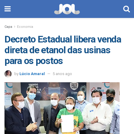
Capa
Economia
Decreto Estadual libera venda
direta de etanol das usinas
para os postos
by
Lúcio Amaral
5 anos ago