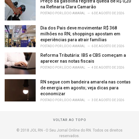
Preço da gasolina registra queda de R$ 0,20
na Refinaria Clara Camarão
POSTADO POR
LÚCIO AMARAL
6 DE AGOSTO DE 2026
Dia dos Pais deve movimentar R$ 368
milhões no RN; shoppings apostam em
experiências para atrair famílias
POSTADO POR
LÚCIO AMARAL
6 DE AGOSTO DE 2026
Reforma Tributária: IBS e CBS começam a
aparecer nas notas fiscais
POSTADO POR
LÚCIO AMARAL
4 DE AGOSTO DE 2026
RN segue com bandeira amarela nas contas
de energia em agosto; veja dicas para
economizar
POSTADO POR
LÚCIO AMARAL
3 DE AGOSTO DE 2026
VOLTAR AO TOPO
© 2018 JOL RN - O Seu Jornal Online do RN. Todos os direitos
reservados.