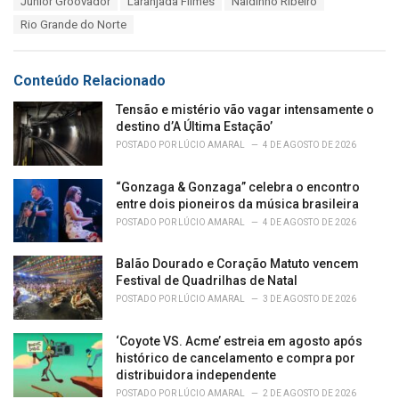
Júnior Groovador
Laranjada Filmes
Naldinho Ribeiro
g
g
s
Rio Grande do Norte
o
:
r
i
e
Conteúdo Relacionado
s
:
Tensão e mistério vão vagar intensamente o
destino d’A Última Estação’
POSTADO POR
LÚCIO AMARAL
4 DE AGOSTO DE 2026
“Gonzaga & Gonzaga” celebra o encontro
entre dois pioneiros da música brasileira
POSTADO POR
LÚCIO AMARAL
4 DE AGOSTO DE 2026
Balão Dourado e Coração Matuto vencem
Festival de Quadrilhas de Natal
POSTADO POR
LÚCIO AMARAL
3 DE AGOSTO DE 2026
‘Coyote VS. Acme’ estreia em agosto após
histórico de cancelamento e compra por
distribuidora independente
POSTADO POR
LÚCIO AMARAL
2 DE AGOSTO DE 2026