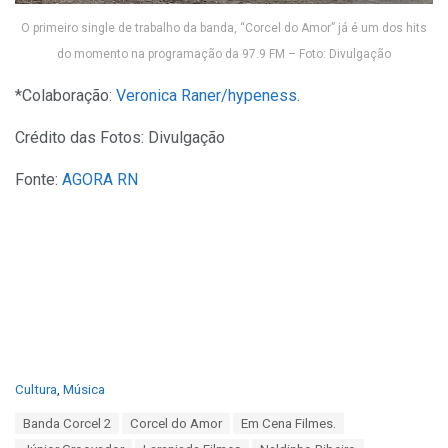
O primeiro single de trabalho da banda, “Corcel do Amor” já é um dos hits
do momento na programação da 97.9 FM – Foto: Divulgação
*Colaboração:
Veronica Raner/hypeness.
Crédito das Fotos: Divulgação
Fonte:
AGORA RN
C
Cultura
,
Música
a
T
Banda Corcel 2
Corcel do Amor
Em Cena Filmes.
t
a
e