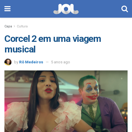
Capa
Cultura
Corcel 2 em uma viagem
musical
by
Rô Medeiros
5 anos ago