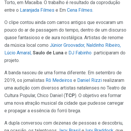
Torto, em Macaíba. O trabalho é resultado da coprodução
entre o
Laranjada Filmes
e Em
Cena Filmes.
O clipe contou ainda com carros antigos que evocaram um
pouco do ar de passagem do tempo, dentro de um discurso
quase fantasioso e de aura nostálgica. Artistas de renome
da música local como
Júnior Groovador,
Naldinho Ribeiro,
Lúcio Amaral,
Saulo de Luna
e
DJ Fabinho
participaram do
projeto.
A banda nasceu de uma forma diferente. Em setembro de
2019, os jornalistas
Rô Medeiros
e
Daniel Rizzi
realizaram
uma audição com diversos artistas natalenses no Teatro de
Cultura Popular, Chico Daniel (
TCP
). O objetivo era formar
uma nova atração musical da cidade que pudesse carregar
e propagar a essência do forró brega.
A dupla conversou com dezenas de pessoas e descobriu,
na ocasião, os talentosos
Jacy Brasil
e
Iury Braddock,
que