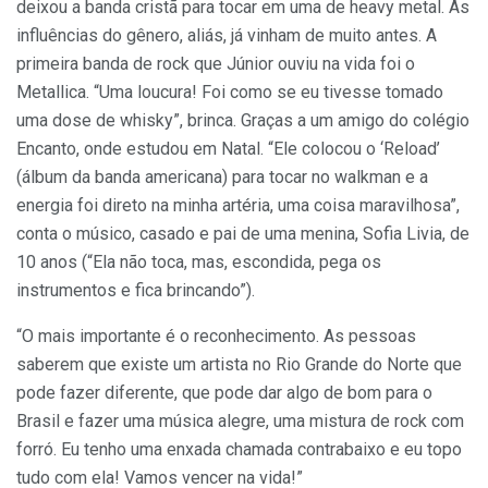
deixou a banda cristã para tocar em uma de heavy metal. As
influências do gênero, aliás, já vinham de muito antes. A
primeira banda de rock que Júnior ouviu na vida foi o
Metallica. “Uma loucura! Foi como se eu tivesse tomado
uma dose de whisky”, brinca. Graças a um amigo do colégio
Encanto, onde estudou em Natal. “Ele colocou o ‘Reload’
(álbum da banda americana) para tocar no walkman e a
energia foi direto na minha artéria, uma coisa maravilhosa”,
conta o músico, casado e pai de uma menina, Sofia Livia, de
10 anos (“Ela não toca, mas, escondida, pega os
instrumentos e fica brincando”).
“O mais importante é o reconhecimento. As pessoas
saberem que existe um artista no Rio Grande do Norte que
pode fazer diferente, que pode dar algo de bom para o
Brasil e fazer uma música alegre, uma mistura de rock com
forró. Eu tenho uma enxada chamada contrabaixo e eu topo
tudo com ela! Vamos vencer na vida!”