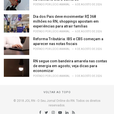
POSTADO POR
LÚCIO AMARAL
6 DE AGOSTO DE 2026
Dia dos Pais deve movimentar R$ 368
milhões no RN; shoppings apostam em
experiências para atrair famílias
POSTADO POR
LÚCIO AMARAL
6 DE AGOSTO DE 2026
Reforma Tributária: IBS e CBS começam a
aparecer nas notas fiscais
POSTADO POR
LÚCIO AMARAL
4 DE AGOSTO DE 2026
RN segue com bandeira amarela nas contas
de energia em agosto; veja dicas para
economizar
POSTADO POR
LÚCIO AMARAL
3 DE AGOSTO DE 2026
VOLTAR AO TOPO
© 2018 JOL RN - O Seu Jornal Online do RN. Todos os direitos
reservados.