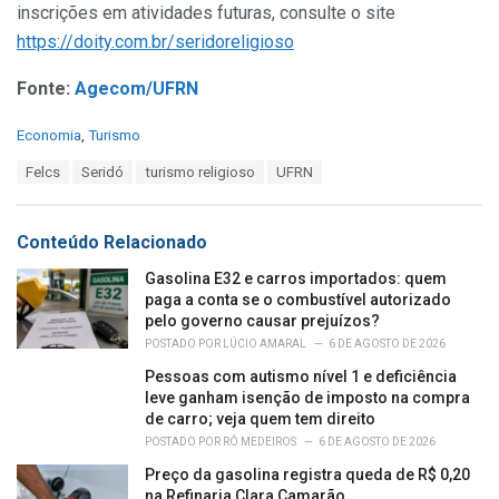
inscrições em atividades futuras, consulte o site
https://doity.com.br/seridoreligioso
Fonte:
Agecom/UFRN
C
Economia
,
Turismo
a
T
Felcs
Seridó
turismo religioso
UFRN
t
a
e
g
g
s
o
Conteúdo Relacionado
:
r
i
Gasolina E32 e carros importados: quem
e
paga a conta se o combustível autorizado
s
pelo governo causar prejuízos?
:
POSTADO POR
LÚCIO AMARAL
6 DE AGOSTO DE 2026
Pessoas com autismo nível 1 e deficiência
leve ganham isenção de imposto na compra
de carro; veja quem tem direito
POSTADO POR
RÔ MEDEIROS
6 DE AGOSTO DE 2026
Preço da gasolina registra queda de R$ 0,20
na Refinaria Clara Camarão