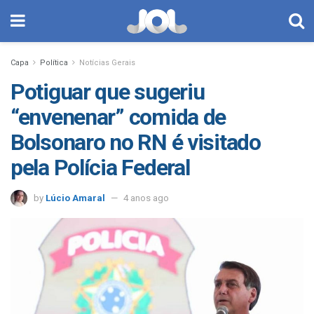
Capa
Política
Notícias Gerais
Potiguar que sugeriu
“envenenar” comida de
Bolsonaro no RN é visitado
pela Polícia Federal
by
Lúcio Amaral
4 anos ago