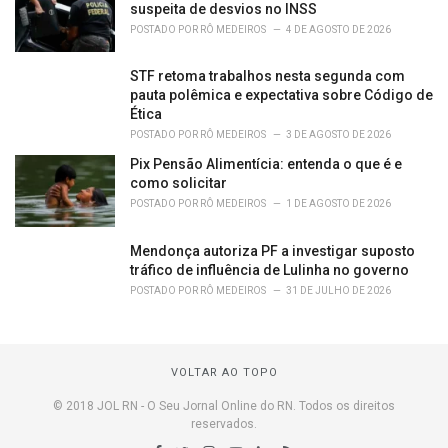
suspeita de desvios no INSS
POSTADO POR
RÔ MEDEIROS
4 DE AGOSTO DE 2026
STF retoma trabalhos nesta segunda com
pauta polêmica e expectativa sobre Código de
Ética
POSTADO POR
RÔ MEDEIROS
3 DE AGOSTO DE 2026
Pix Pensão Alimentícia: entenda o que é e
como solicitar
POSTADO POR
RÔ MEDEIROS
1 DE AGOSTO DE 2026
Mendonça autoriza PF a investigar suposto
tráfico de influência de Lulinha no governo
POSTADO POR
RÔ MEDEIROS
31 DE JULHO DE 2026
VOLTAR AO TOPO
© 2018 JOL RN - O Seu Jornal Online do RN. Todos os direitos
reservados.