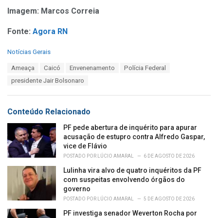
Imagem: Marcos Correia
Fonte:
Agora RN
C
Notícias Gerais
a
T
Ameaça
Caicó
Envenenamento
Polícia Federal
t
a
e
presidente Jair Bolsonaro
g
g
s
o
:
r
Conteúdo Relacionado
i
e
PF pede abertura de inquérito para apurar
s
acusação de estupro contra Alfredo Gaspar,
:
vice de Flávio
POSTADO POR
LÚCIO AMARAL
6 DE AGOSTO DE 2026
Lulinha vira alvo de quatro inquéritos da PF
com suspeitas envolvendo órgãos do
governo
POSTADO POR
LÚCIO AMARAL
5 DE AGOSTO DE 2026
PF investiga senador Weverton Rocha por