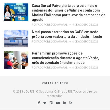
Casa Durval Paiva alerta para os sinais e
sintomas do Tumor de Wilms e conta com
Marina Elali como porta-voz da campanha de
agosto
POSTADO POR
LÚCIO AMARAL
5 DE AGOSTO DE 2026
Natal passa a ter todos os CAPS em sede
própria com reabertura da unidade III Leste
POSTADO POR
LÚCIO AMARAL
4 DE AGOSTO DE 2026
Parnamirim promove ações de
conscientização durante o Agosto Verde,
mês de combate à leishmaniose
POSTADO POR
LÚCIO AMARAL
4 DE AGOSTO DE 2026
VOLTAR AO TOPO
© 2018 JOL RN - O Seu Jornal Online do RN. Todos os direitos
reservados.