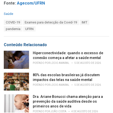
Fonte:
Agecom/UFRN
C
Saúde
a
T
COVID-19
Exames para detecção da Covid-19
IMT
t
a
e
pandemia
UFRN
g
g
s
o
:
r
Conteúdo Relacionado
i
e
Hiperconectividade: quando o excesso de
s
conexão começa a afetar a saúde mental
:
POSTADO POR
LÚCIO AMARAL
5 DE AGOSTO DE 2026
80% das escolas brasileiras já discutem
impactos das telas na saúde mental
POSTADO POR
LÚCIO AMARAL
5 DE AGOSTO DE 2026
Dra. Ariane Bonucci chama atenção para a
prevenção da saúde auditiva desde os
primeiros anos de vida
POSTADO POR
JOÃO COSTA
4 DE AGOSTO DE 2026