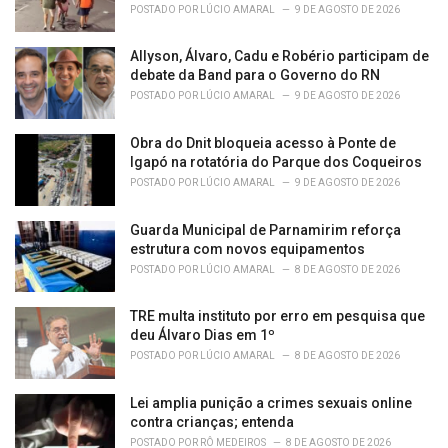
POSTADO POR
LÚCIO AMARAL
9 DE AGOSTO DE 2026
Allyson, Álvaro, Cadu e Robério participam de
debate da Band para o Governo do RN
POSTADO POR
LÚCIO AMARAL
9 DE AGOSTO DE 2026
Obra do Dnit bloqueia acesso à Ponte de
Igapó na rotatória do Parque dos Coqueiros
POSTADO POR
LÚCIO AMARAL
9 DE AGOSTO DE 2026
Guarda Municipal de Parnamirim reforça
estrutura com novos equipamentos
POSTADO POR
LÚCIO AMARAL
8 DE AGOSTO DE 2026
TRE multa instituto por erro em pesquisa que
deu Álvaro Dias em 1º
POSTADO POR
LÚCIO AMARAL
8 DE AGOSTO DE 2026
Lei amplia punição a crimes sexuais online
contra crianças; entenda
POSTADO POR
RÔ MEDEIROS
8 DE AGOSTO DE 2026