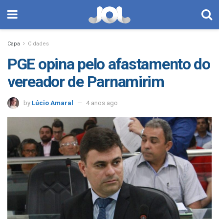
Capa
Cidades
PGE opina pelo afastamento do
vereador de Parnamirim
by
Lúcio Amaral
4 anos ago