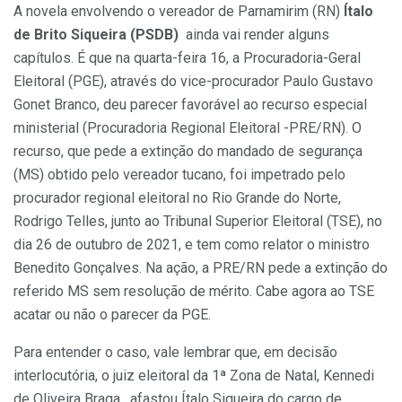
A novela envolvendo o vereador de Parnamirim (RN)
Ítalo
de Brito Siqueira (PSDB)
ainda vai render alguns
capítulos. É que na quarta-feira 16, a Procuradoria-Geral
Eleitoral (PGE), através do vice-procurador Paulo Gustavo
Gonet Branco, deu parecer favorável ao recurso especial
ministerial (Procuradoria Regional Eleitoral -PRE/RN). O
recurso, que pede a extinção do mandado de segurança
(MS) obtido pelo vereador tucano, foi impetrado pelo
procurador regional eleitoral no Rio Grande do Norte,
Rodrigo Telles, junto ao Tribunal Superior Eleitoral (TSE), no
dia 26 de outubro de 2021, e tem como relator o ministro
Benedito Gonçalves. Na ação, a PRE/RN pede a extinção do
referido MS sem resolução de mérito. Cabe agora ao TSE
acatar ou não o parecer da PGE.
Para entender o caso, vale lembrar que, em decisão
interlocutória, o juiz eleitoral da 1ª Zona de Natal, Kennedi
de Oliveira Braga, afastou Ítalo Siqueira do cargo de