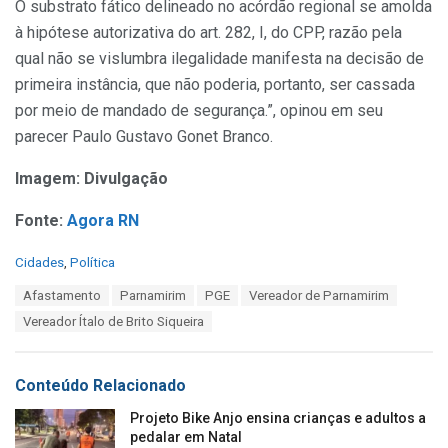
O substrato fático delineado no acórdão regional se amolda
à hipótese autorizativa do art. 282, I, do CPP, razão pela
qual não se vislumbra ilegalidade manifesta na decisão de
primeira instância, que não poderia, portanto, ser cassada
por meio de mandado de segurança.”, opinou em seu
parecer Paulo Gustavo Gonet Branco.
Imagem: Divulgação
Fonte:
Agora RN
C
Cidades
,
Política
a
T
Afastamento
Parnamirim
PGE
Vereador de Parnamirim
t
a
e
Vereador Ítalo de Brito Siqueira
g
g
s
o
:
r
Conteúdo Relacionado
i
e
Projeto Bike Anjo ensina crianças e adultos a
s
pedalar em Natal
: