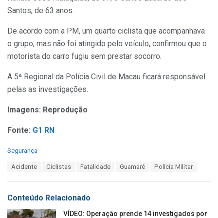
Santos, de 63 anos.
De acordo com a PM, um quarto ciclista que acompanhava
o grupo, mas não foi atingido pelo veículo, confirmou que o
motorista do carro fugiu sem prestar socorro.
A 5ª Regional da Polícia Civil de Macau ficará responsável
pelas as investigações.
Imagens: Reprodução
Fonte:
G1 RN
C
Segurança
a
T
Acidente
Ciclistas
Fatalidade
Guamaré
Polícia Militar
t
a
e
g
g
s
o
Conteúdo Relacionado
:
r
i
VÍDEO: Operação prende 14 investigados por