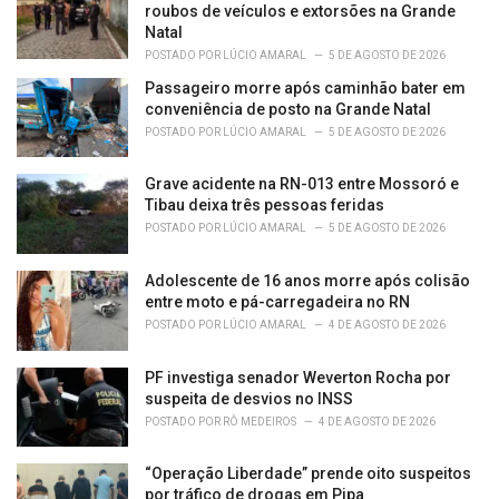
e
roubos de veículos e extorsões na Grande
s
Natal
:
POSTADO POR
LÚCIO AMARAL
5 DE AGOSTO DE 2026
Passageiro morre após caminhão bater em
conveniência de posto na Grande Natal
POSTADO POR
LÚCIO AMARAL
5 DE AGOSTO DE 2026
Grave acidente na RN-013 entre Mossoró e
Tibau deixa três pessoas feridas
POSTADO POR
LÚCIO AMARAL
5 DE AGOSTO DE 2026
Adolescente de 16 anos morre após colisão
entre moto e pá-carregadeira no RN
POSTADO POR
LÚCIO AMARAL
4 DE AGOSTO DE 2026
PF investiga senador Weverton Rocha por
suspeita de desvios no INSS
POSTADO POR
RÔ MEDEIROS
4 DE AGOSTO DE 2026
“Operação Liberdade” prende oito suspeitos
por tráfico de drogas em Pipa