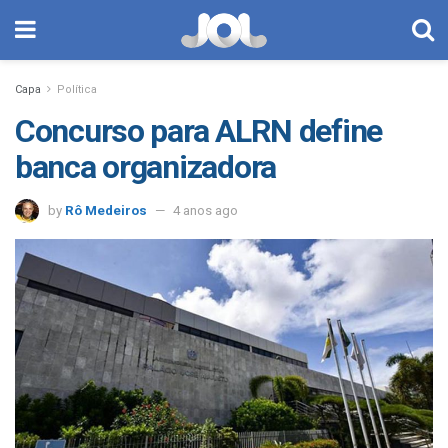
Capa
Política
Concurso para ALRN define
banca organizadora
by
Rô Medeiros
4 anos ago