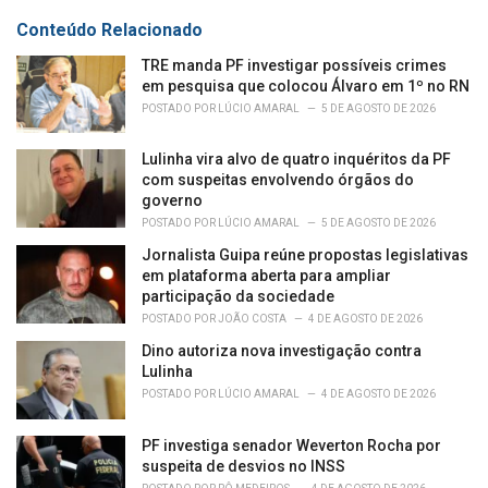
g
s
o
Conteúdo Relacionado
:
r
i
TRE manda PF investigar possíveis crimes
e
em pesquisa que colocou Álvaro em 1º no RN
s
POSTADO POR
LÚCIO AMARAL
5 DE AGOSTO DE 2026
:
Lulinha vira alvo de quatro inquéritos da PF
com suspeitas envolvendo órgãos do
governo
POSTADO POR
LÚCIO AMARAL
5 DE AGOSTO DE 2026
Jornalista Guipa reúne propostas legislativas
em plataforma aberta para ampliar
participação da sociedade
POSTADO POR
JOÃO COSTA
4 DE AGOSTO DE 2026
Dino autoriza nova investigação contra
Lulinha
POSTADO POR
LÚCIO AMARAL
4 DE AGOSTO DE 2026
PF investiga senador Weverton Rocha por
suspeita de desvios no INSS