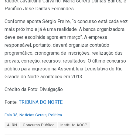
Klebet Cavalcanti Carvalho; Maria Goretti Dantas Barros; e
Pacífico José Dantas Fernandes.
Conforme aponta Sérgio Freire, “o concurso está cada vez
mais próximo e já é uma realidade. A banca organizadora
deve ser escolhida agora em março”. A empresa
responsável, portanto, deverá organizar conteúdo
programático, cronograma de inscrições, realização das
provas, correção, recursos, resultados. O último concurso
público para ingresso na Assembleia Legislativa do Rio
Grande do Norte aconteceu em 2013.
Crédito da Foto: Divulgação
Fonte:
TRIBUNA DO NORTE
C
Fala Rô
,
Notícias Gerais
,
Política
a
T
ALRN
Concurso Público
Instituto AOCP
t
a
e
g