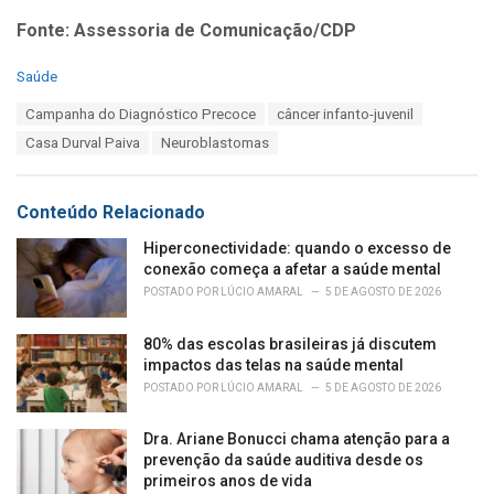
Fonte: Assessoria de Comunicação/CDP
C
Saúde
a
T
Campanha do Diagnóstico Precoce
câncer infanto-juvenil
t
a
e
Casa Durval Paiva
Neuroblastomas
g
g
s
o
:
r
Conteúdo Relacionado
i
e
Hiperconectividade: quando o excesso de
s
conexão começa a afetar a saúde mental
:
POSTADO POR
LÚCIO AMARAL
5 DE AGOSTO DE 2026
80% das escolas brasileiras já discutem
impactos das telas na saúde mental
POSTADO POR
LÚCIO AMARAL
5 DE AGOSTO DE 2026
Dra. Ariane Bonucci chama atenção para a
prevenção da saúde auditiva desde os
primeiros anos de vida