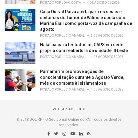
POSTADO POR
JOÃO COSTA
4 DE AGOSTO DE 2026
Casa Durval Paiva alerta para os sinais e
sintomas do Tumor de Wilms e conta com
Marina Elali como porta-voz da campanha de
agosto
POSTADO POR
LÚCIO AMARAL
5 DE AGOSTO DE 2026
Natal passa a ter todos os CAPS em sede
própria com reabertura da unidade III Leste
POSTADO POR
LÚCIO AMARAL
4 DE AGOSTO DE 2026
Parnamirim promove ações de
conscientização durante o Agosto Verde,
mês de combate à leishmaniose
POSTADO POR
LÚCIO AMARAL
4 DE AGOSTO DE 2026
VOLTAR AO TOPO
© 2018 JOL RN - O Seu Jornal Online do RN. Todos os direitos
reservados.