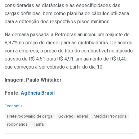
consideradas as distâncias e as especificidades das
cargas definidas, bem como planilha de cálculos utilizada
para a obtenção dos respectivos pisos mínimos.
Na semana passada, a Petrobras anunciou um reajuste de
8,87% no preço do diesel para as distribuidoras. De acordo
com a empresa, o preço do litro do combustível no atacado
passou de R$ 4,51 para R$ 4,91, um aumento de R$ 0,40,
que começou a ser cobrado a partir do dia 10.
Imagem: Paulo Whitaker
Fonte:
Agência Brasil
C
Economia
a
T
Frete rodoviário de carga
Governo Federal
Medida Provisória
t
a
e
rodoviários
Tarifa
g
g
s
o
: