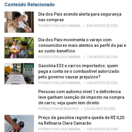
r
Conteúdo Relacionado
i
e
Dia dos Pais acende alerta para segurança
s
nas compras
:
POSTADO POR
LÚCIO AMARAL
8 DE AGOSTO DE 2026
Dia dos Pais movimenta o varejo com
consumidores mais atentos ao perfil do pai e
ao custo-benefício
POSTADO POR
LÚCIO AMARAL
7 DE AGOSTO DE 2026
Gasolina E32 e carros importados: quem
paga a conta se o combustível autorizado
pelo governo causar prejuízos?
POSTADO POR
LÚCIO AMARAL
6 DE AGOSTO DE 2026
Pessoas com autismo nível 1 e deficiência
leve ganham isenção de imposto na compra
de carro; veja quem tem direito
POSTADO POR
RÔ MEDEIROS
6 DE AGOSTO DE 2026
Preço da gasolina registra queda de R$ 0,20
na Refinaria Clara Camarão
POSTADO POR
LÚCIO AMARAL
6 DE AGOSTO DE 2026