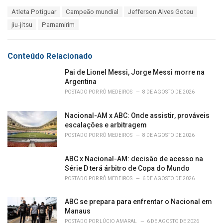
a
T
Atleta Potiguar
Campeão mundial
Jefferson Alves Goteu
t
a
e
jiu-jitsu
Parnamirim
g
g
s
o
:
r
Conteúdo Relacionado
i
e
Pai de Lionel Messi, Jorge Messi morre na
s
Argentina
:
POSTADO POR
RÔ MEDEIROS
8 DE AGOSTO DE 2026
Nacional-AM x ABC: Onde assistir, prováveis
escalações e arbitragem
POSTADO POR
RÔ MEDEIROS
8 DE AGOSTO DE 2026
ABC x Nacional-AM: decisão de acesso na
Série D terá árbitro de Copa do Mundo
POSTADO POR
RÔ MEDEIROS
6 DE AGOSTO DE 2026
ABC se prepara para enfrentar o Nacional em
Manaus
POSTADO POR
LÚCIO AMARAL
6 DE AGOSTO DE 2026