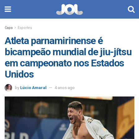
Capa
Esportes
Atleta parnamirinense é
bicampeão mundial de jiu-jítsu
em campeonato nos Estados
Unidos
by
Lúcio Amaral
4 anos ago