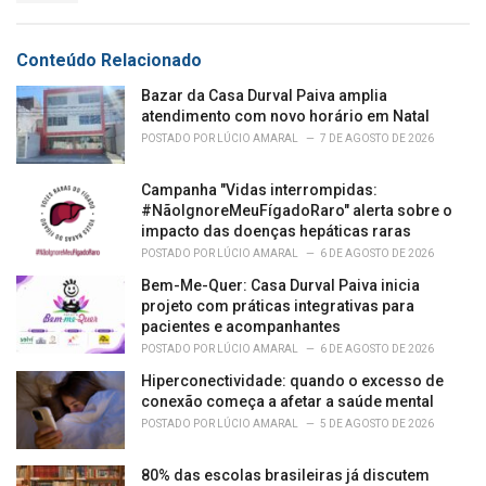
g
s
o
:
r
Conteúdo Relacionado
i
e
Bazar da Casa Durval Paiva amplia
s
atendimento com novo horário em Natal
:
POSTADO POR
LÚCIO AMARAL
7 DE AGOSTO DE 2026
Campanha "Vidas interrompidas:
#NãoIgnoreMeuFígadoRaro" alerta sobre o
impacto das doenças hepáticas raras
POSTADO POR
LÚCIO AMARAL
6 DE AGOSTO DE 2026
Bem-Me-Quer: Casa Durval Paiva inicia
projeto com práticas integrativas para
pacientes e acompanhantes
POSTADO POR
LÚCIO AMARAL
6 DE AGOSTO DE 2026
Hiperconectividade: quando o excesso de
conexão começa a afetar a saúde mental
POSTADO POR
LÚCIO AMARAL
5 DE AGOSTO DE 2026
80% das escolas brasileiras já discutem