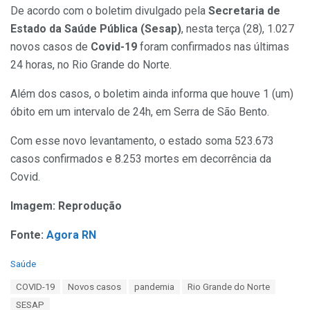
De acordo com o boletim divulgado pela
Secretaria de
Estado da Saúde Pública (Sesap)
, nesta terça (28), 1.027
novos casos de
Covid-19
foram confirmados nas últimas
24 horas, no Rio Grande do Norte.
Além dos casos, o boletim ainda informa que houve 1 (um)
óbito em um intervalo de 24h, em Serra de São Bento.
Com esse novo levantamento, o estado soma 523.673
casos confirmados e 8.253 mortes em decorrência da
Covid.
Imagem: Reprodução
Fonte:
Agora RN
C
Saúde
a
T
COVID-19
Novos casos
pandemia
Rio Grande do Norte
t
a
e
SESAP
g