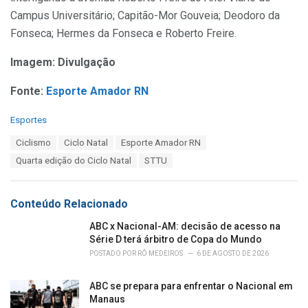
Campus Universitário; Capitão-Mor Gouveia; Deodoro da
Fonseca; Hermes da Fonseca e Roberto Freire.
Imagem: Divulgação
Fonte:
Esporte Amador RN
C
Esportes
a
T
Ciclismo
Ciclo Natal
Esporte Amador RN
t
a
e
Quarta edição do Ciclo Natal
STTU
g
g
s
o
:
r
Conteúdo Relacionado
i
e
ABC x Nacional-AM: decisão de acesso na
s
Série D terá árbitro de Copa do Mundo
:
POSTADO POR
RÔ MEDEIROS
6 DE AGOSTO DE 2026
ABC se prepara para enfrentar o Nacional em
Manaus