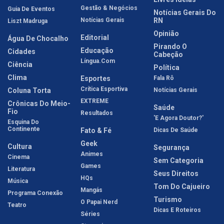
Gestão & Negócios
Guia De Eventos
Notícias Gerais Do
Notícias Gerais
RN
Liszt Madruga
Opinião
Editorial
Água De Chocalho
Pirando O
Educação
Cidades
Cabeção
Língua.com
Ciência
Política
Clima
Esportes
Fala Rô
Crítica Esportiva
Coluna Torta
Notícias Gerais
EXTREME
Crônicas Do Meio-
Saúde
Fio
Resultados
'E Agora Doutor?'
Esquina Do
Continente
Fato & Fé
Dicas De Saúde
Geek
Cultura
Segurança
Animes
Cinema
Sem Categoria
Games
Literatura
Seus Direitos
HQs
Música
Tom Do Cajueiro
Mangás
Programa Conexão
Turismo
O Papai Nerd
Teatro
Dicas E Roteiros
Séries