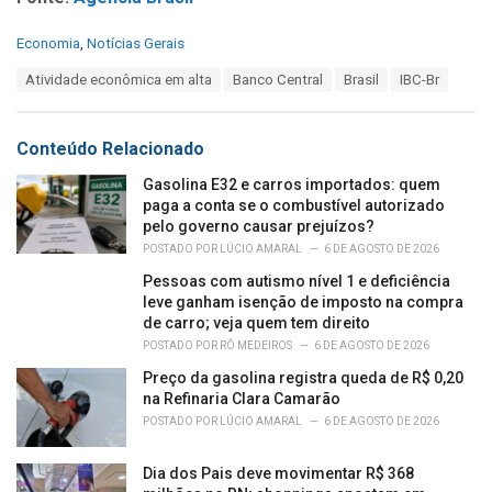
C
Economia
,
Notícias Gerais
a
T
Atividade econômica em alta
Banco Central
Brasil
IBC-Br
t
a
e
g
g
s
o
Conteúdo Relacionado
:
r
i
Gasolina E32 e carros importados: quem
e
paga a conta se o combustível autorizado
s
pelo governo causar prejuízos?
:
POSTADO POR
LÚCIO AMARAL
6 DE AGOSTO DE 2026
Pessoas com autismo nível 1 e deficiência
leve ganham isenção de imposto na compra
de carro; veja quem tem direito
POSTADO POR
RÔ MEDEIROS
6 DE AGOSTO DE 2026
Preço da gasolina registra queda de R$ 0,20
na Refinaria Clara Camarão
POSTADO POR
LÚCIO AMARAL
6 DE AGOSTO DE 2026
Dia dos Pais deve movimentar R$ 368