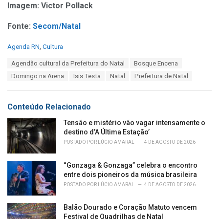
Imagem: Victor Pollack
Fonte:
Secom/Natal
C
Agenda RN
,
Cultura
a
T
Agendão cultural da Prefeitura do Natal
Bosque Encena
t
a
e
Domingo na Arena
Isis Testa
Natal
Prefeitura de Natal
g
g
s
o
:
r
Conteúdo Relacionado
i
e
Tensão e mistério vão vagar intensamente o
s
destino d’A Última Estação’
:
POSTADO POR
LÚCIO AMARAL
4 DE AGOSTO DE 2026
“Gonzaga & Gonzaga” celebra o encontro
entre dois pioneiros da música brasileira
POSTADO POR
LÚCIO AMARAL
4 DE AGOSTO DE 2026
Balão Dourado e Coração Matuto vencem
Festival de Quadrilhas de Natal