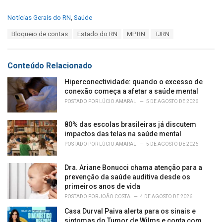
C
Notícias Gerais do RN
,
Saúde
a
T
Bloqueio de contas
Estado do RN
MPRN
TJRN
t
a
e
g
g
s
o
Conteúdo Relacionado
:
r
i
Hiperconectividade: quando o excesso de
e
conexão começa a afetar a saúde mental
s
POSTADO POR
LÚCIO AMARAL
5 DE AGOSTO DE 2026
:
80% das escolas brasileiras já discutem
impactos das telas na saúde mental
POSTADO POR
LÚCIO AMARAL
5 DE AGOSTO DE 2026
Dra. Ariane Bonucci chama atenção para a
prevenção da saúde auditiva desde os
primeiros anos de vida
POSTADO POR
JOÃO COSTA
4 DE AGOSTO DE 2026
Casa Durval Paiva alerta para os sinais e
sintomas do Tumor de Wilms e conta com