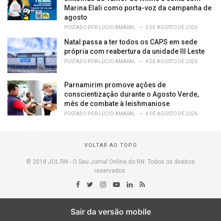
Marina Elali como porta-voz da campanha de
agosto
POSTADO POR
LÚCIO AMARAL
5 DE AGOSTO DE 2026
Natal passa a ter todos os CAPS em sede
própria com reabertura da unidade III Leste
POSTADO POR
LÚCIO AMARAL
4 DE AGOSTO DE 2026
Parnamirim promove ações de
conscientização durante o Agosto Verde,
mês de combate à leishmaniose
POSTADO POR
LÚCIO AMARAL
4 DE AGOSTO DE 2026
VOLTAR AO TOPO
© 2018 JOL RN - O Seu Jornal Online do RN. Todos os direitos
reservados.
Sair da versão mobile