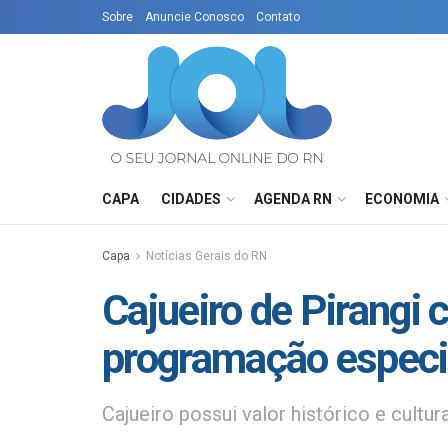
Sobre
Anuncie Conosco
Contato
CAPA
CIDADES
AGENDA RN
ECONOMIA
Capa
Notícias Gerais do RN
Cajueiro de Pirangi
programação especi
Cajueiro possui valor histórico e cultur