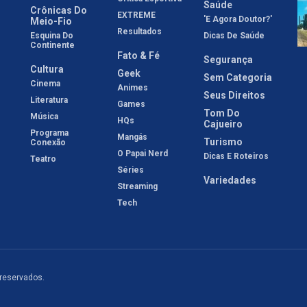
Saúde
Crônicas Do
EXTREME
'E Agora Doutor?'
Meio-Fio
Resultados
Esquina Do
Dicas De Saúde
Continente
Fato & Fé
Segurança
Cultura
Geek
Sem Categoria
Cinema
Animes
Seus Direitos
Literatura
Games
Tom Do
Música
HQs
Cajueiro
Programa
Mangás
Turismo
Conexão
O Papai Nerd
Dicas E Roteiros
Teatro
Séries
Variedades
Streaming
Tech
 reservados.