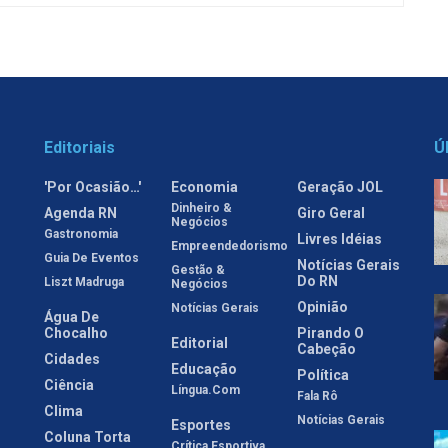
Editoriais
Ú
'Por Ocasião…'
Economia
Geração JOL
Dinheiro &
Agenda RN
Giro Geral
Negócios
Gastronomia
Livres Idéias
Empreendedorismo
Guia De Eventos
Notícias Gerais
Gestão &
Do RN
Liszt Madruga
Negócios
Opinião
Notícias Gerais
Água De
Chocalho
Pirando O
Editorial
Cabeção
Cidades
Educação
Política
Ciência
Língua.com
Fala Rô
Clima
Notícias Gerais
Esportes
Coluna Torta
Crítica Esportiva